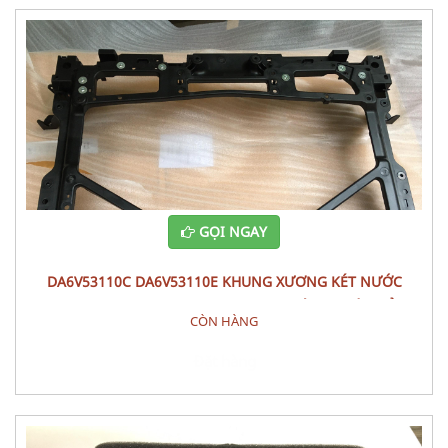
GỌI NGAY
DA6V53110C DA6V53110E KHUNG XƯƠNG KÉT NƯỚC
PANEL,SHRO MAZDA 2 (2015) - PHỤ TÙNG THÂN VỎ
CÒN HÀNG
Đặt hàng