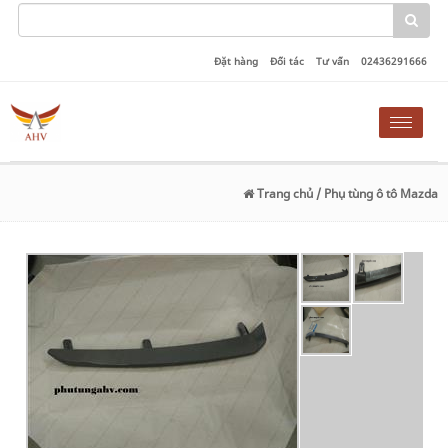
Đặt hàng
Đối tác
Tư vấn
02436291666
Toggle
naviga
Trang chủ
/ Phụ tùng ô tô Mazda