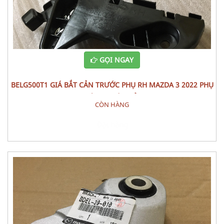
GỌI NGAY
BELG500T1 GIÁ BẮT CẢN TRƯỚC PHỤ RH MAZDA 3 2022 PHỤ
TÙNG THÂN VỎ
CÒN HÀNG
Đặt hàng