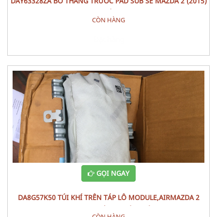
DAY63328ZA BỐ THẮNG TRƯỚC PAD SUB SE MAZDA 2 (2015)
BỘ
CÒN HÀNG
Đặt hàng
GỌI NGAY
DA8G57K50 TÚI KHÍ TRÊN TÁP LÔ MODULE,AIRMAZDA 2
(2015) PHỤ TÙNG PHÂN ĐIỆN
CÒN HÀNG