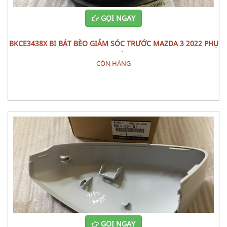
GỌI NGAY
BKCE3438X BI BÁT BÈO GIẢM SÓC TRƯỚC MAZDA 3 2022 PHỤ
TÙNG GẦM
CÒN HÀNG
Đặt hàng
GỌI NGAY