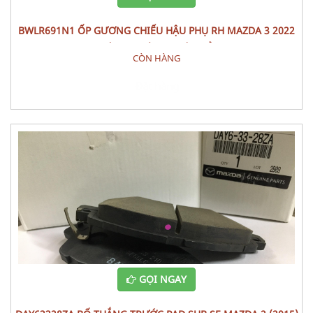
BWLR691N1 ỐP GƯƠNG CHIẾU HẬU PHỤ RH MAZDA 3 2022
CÁI PHỤ TÙNG THÂN VỎ
CÒN HÀNG
Đặt hàng
GỌI NGAY