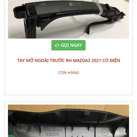
GỌI NGAY
TAY MỞ NGOÀI TRƯỚC RH MAZDA3 2021 CÓ ĐIỆN
CÒN HÀNG
Đặt hàng