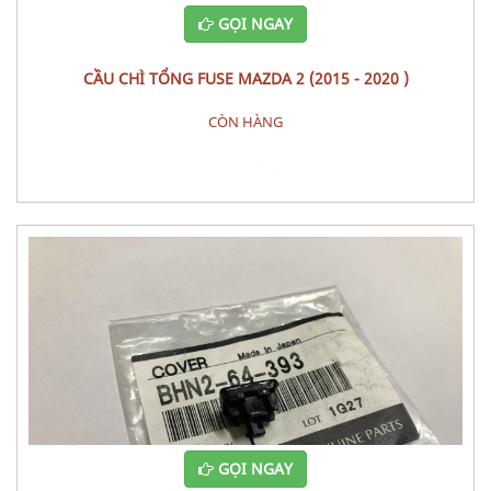
GỌI NGAY
CẦU CHÌ TỔNG FUSE MAZDA 2 (2015 - 2020 )
CÒN HÀNG
Đặt hàng
GỌI NGAY