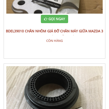
GỌI NGAY
BDEL39010 CHÂN NHÔM GIÁ ĐỠ CHÂN MÁY GIỮA MAZDA 3
2022 PHỤ TÙNG GẦM MÁY
CÒN HÀNG
Đặt hàng