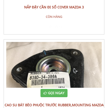
NẮP ĐẬY CẦN ĐI SỐ COVER MAZDA 3
CÒN HÀNG
Đặt hàng
GỌI NGAY
CAO SU BÁT BÈO PHUỘC TRƯỚC RUBBER,MOUNTING MAZDA