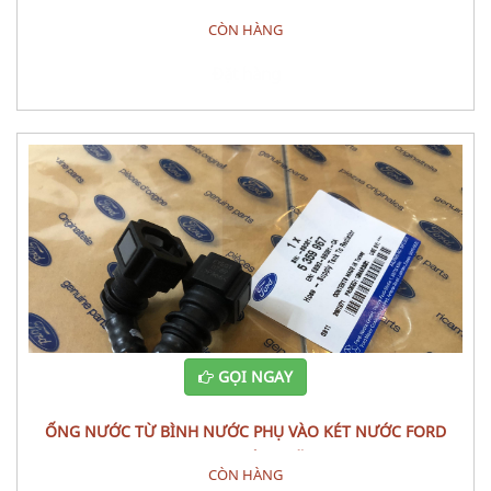
3 2010
CÒN HÀNG
Đặt hàng
GỌI NGAY
ỐNG NƯỚC TỪ BÌNH NƯỚC PHỤ VÀO KÉT NƯỚC FORD
RANGER CHÍNH HÃNG
CÒN HÀNG