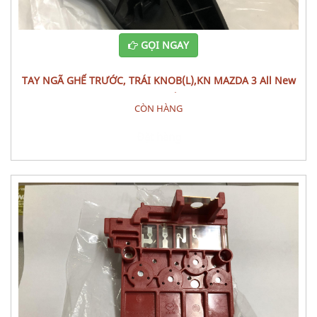
GỌI NGAY
TAY NGÃ GHẾ TRƯỚC, TRÁI KNOB(L),KN MAZDA 3 All New
(1.5L) CÁI
CÒN HÀNG
Đặt hàng