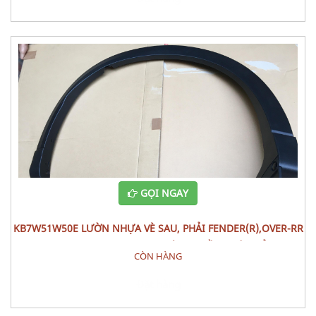
GỌI NGAY
KB7W51W50E LƯỜN NHỰA VÈ SAU, PHẢI FENDER(R),OVER-RR
MAZDA CX-5 (2020) PHỤ TÙNG PHẦN THÂN VỎ
CÒN HÀNG
Đặt hàng