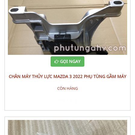
GỌI NGAY
CHÂN MÁY THỦY LỰC MAZDA 3 2022 PHỤ TÙNG GẦM MÁY
CÒN HÀNG
Đặt hàng