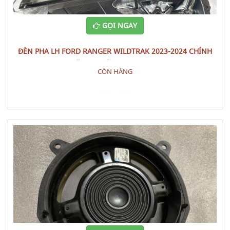
GỌI NGAY
ĐÈN PHA LH FORD RANGER WILDTRAK 2023-2024 CHÍNH
HÃNG – MÃ N1WZ-13101-J
CÒN HÀNG
Đặt hàng