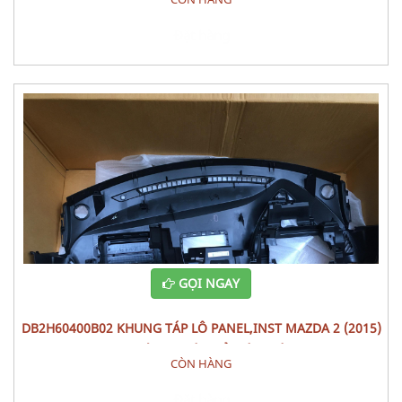
Đặt hàng
GỌI NGAY
DB2H60400B02 KHUNG TÁP LÔ PANEL,INST MAZDA 2 (2015)
PHỤ TÙNG THÂN VỎ NỘI THÂT
CÒN HÀNG
Đặt hàng