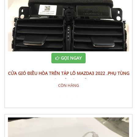
GỌI NGAY
CỬA GIÓ ĐIỀU HÒA TRÊN TÁP LÔ MAZDA3 2022 .PHỤ TÙNG
THÂN VỎ NỘI THẤT
CÒN HÀNG
Đặt hàng