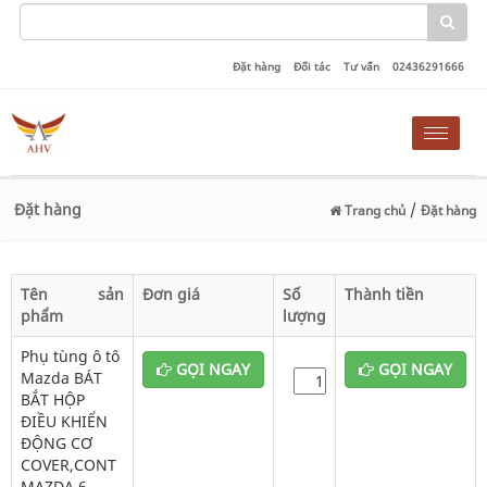
Đặt hàng
Đối tác
Tư vấn
02436291666
Toggle
naviga
Đặt hàng
/
Trang chủ
Đặt hàng
Tên sản
Đơn giá
Số
Thành tiền
phẩm
lượng
Phụ tùng ô tô
GỌI NGAY
GỌI NGAY
Mazda BÁT
BẮT HỘP
ĐIỀU KHIỂN
ĐỘNG CƠ
COVER,CONT
MAZDA 6