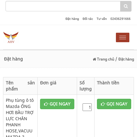
Đặt hàng
Đối tác
Tư vấn
02436291666
Toggle
naviga
Đặt hàng
/
Trang chủ
Đặt hàng
Tên sản
Đơn giá
Số
Thành tiền
phẩm
lượng
Phụ tùng ô tô
GỌI NGAY
GỌI NGAY
Mazda ỐNG
HƠI BẦU TRỢ
LỰC CHÂN
PHANH
HOSE,VACUU
MAZDA 3