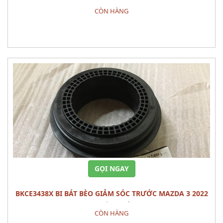
2022 PHỤ TÙNG GẦM MÁY
CÒN HÀNG
Đặt hàng
GỌI NGAY
BKCE3438X BI BÁT BÈO GIẢM SÓC TRƯỚC MAZDA 3 2022
PHỤ TÙNG GẦM
CÒN HÀNG