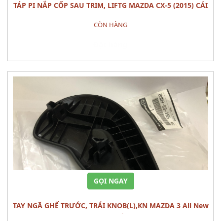
TÁP PI NẮP CỐP SAU TRIM, LIFTG MAZDA CX-5 (2015) CÁI
CÒN HÀNG
Đặt hàng
GỌI NGAY
TAY NGÃ GHẾ TRƯỚC, TRÁI KNOB(L),KN MAZDA 3 All New
(1.5L) CÁI