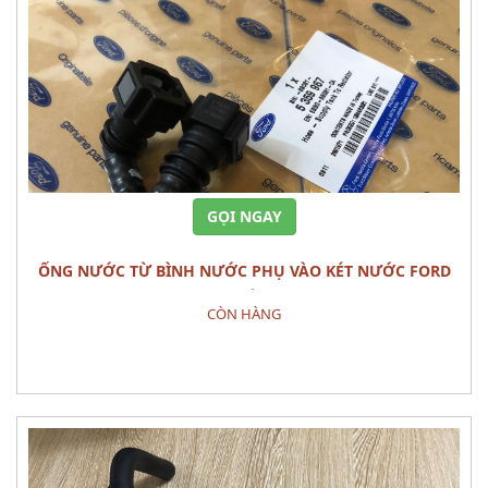
GỌI NGAY
ỐNG NƯỚC TỪ BÌNH NƯỚC PHỤ VÀO KÉT NƯỚC FORD
RANGER CHÍNH HÃNG
CÒN HÀNG
Đặt hàng