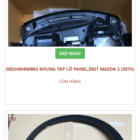
GỌI NGAY
DB2H60400B02 KHUNG TÁP LÔ PANEL,INST MAZDA 2 (2015)
PHỤ TÙNG THÂN VỎ NỘI THÂT
CÒN HÀNG
Đặt hàng