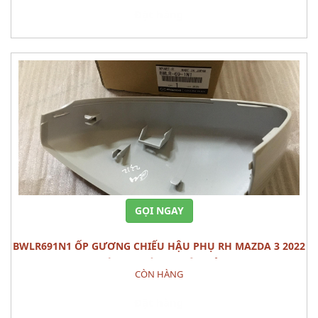
Đặt hàng
GỌI NGAY
BWLR691N1 ỐP GƯƠNG CHIẾU HẬU PHỤ RH MAZDA 3 2022
CÁI PHỤ TÙNG THÂN VỎ
CÒN HÀNG
Đặt hàng