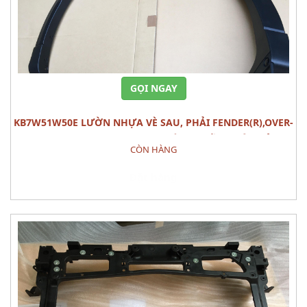
GỌI NGAY
KB7W51W50E LƯỜN NHỰA VÈ SAU, PHẢI FENDER(R),OVER-
RR MAZDA CX-5 (2020) PHỤ TÙNG PHẦN THÂN VỎ
CÒN HÀNG
Đặt hàng