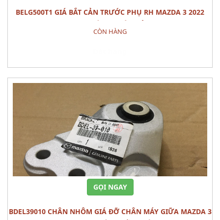
BELG500T1 GIÁ BẮT CẢN TRƯỚC PHỤ RH MAZDA 3 2022
PHỤ TÙNG THÂN VỎ
CÒN HÀNG
Đặt hàng
GỌI NGAY
BDEL39010 CHÂN NHÔM GIÁ ĐỠ CHÂN MÁY GIỮA MAZDA 3