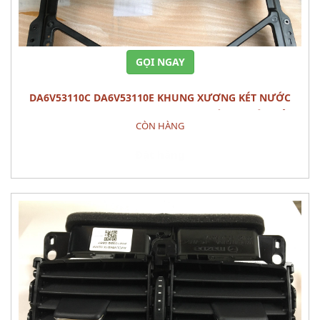
GỌI NGAY
DA6V53110C DA6V53110E KHUNG XƯƠNG KÉT NƯỚC
PANEL,SHRO MAZDA 2 (2015) - PHỤ TÙNG THÂN VỎ
CÒN HÀNG
Đặt hàng