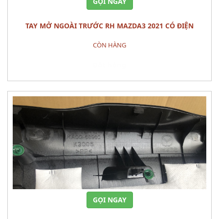
GỌI NGAY
TAY MỞ NGOÀI TRƯỚC RH MAZDA3 2021 CÓ ĐIỆN
CÒN HÀNG
Đặt hàng
GỌI NGAY