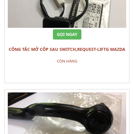
GỌI NGAY
CÔNG TẮC MỞ CỐP SAU SWITCH,REQUEST-LIFTG MAZDA
CX-5
CÒN HÀNG
Đặt hàng