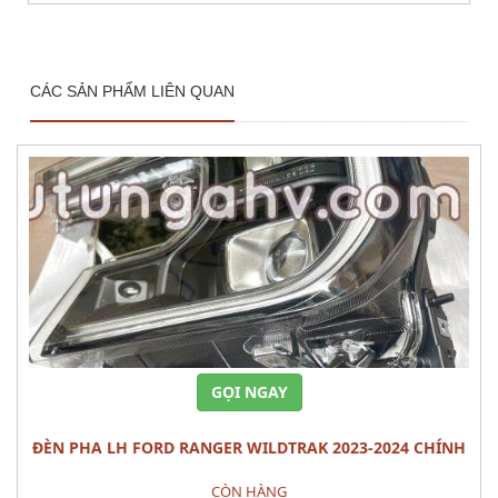
CÁC SẢN PHẨM LIÊN QUAN
GỌI NGAY
ĐÈN PHA LH FORD RANGER WILDTRAK 2023-2024 CHÍNH
HÃNG – MÃ N1WZ-13101-J
CÒN HÀNG