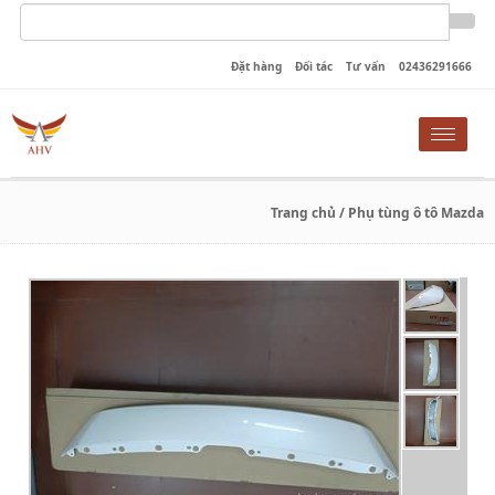
Đặt hàng
Đối tác
Tư vấn
02436291666
Toggle
naviga
Trang chủ
/ Phụ tùng ô tô Mazda