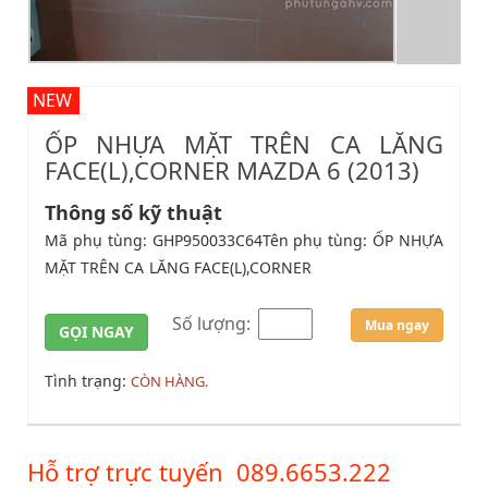
NEW
ỐP NHỰA MẶT TRÊN CA LĂNG
FACE(L),CORNER MAZDA 6 (2013)
Thông số kỹ thuật
Mã phụ tùng: GHP950033C64Tên phụ tùng: ỐP NHỰA
MẶT TRÊN CA LĂNG FACE(L),CORNER
Số lượng:
Mua ngay
GỌI NGAY
Tình trạng:
CÒN HÀNG.
Hỗ trợ trực tuyến
089.6653.222