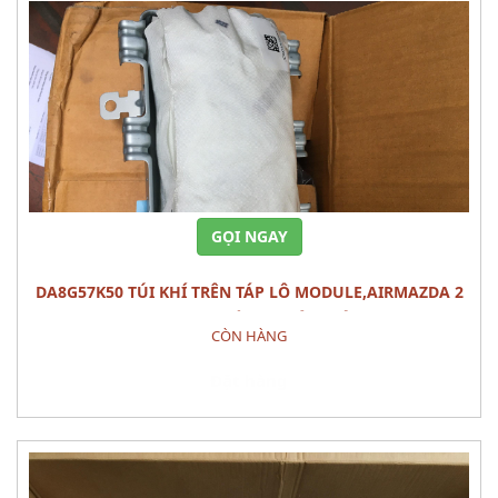
GỌI NGAY
DA8G57K50 TÚI KHÍ TRÊN TÁP LÔ MODULE,AIRMAZDA 2
(2015) PHỤ TÙNG PHÂN ĐIỆN
CÒN HÀNG
Đặt hàng