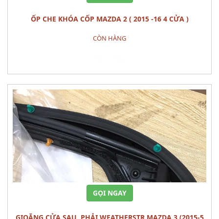
ỐP CHE KHÓA CỐP MAZDA 2 ( 2015 -16 4 CỬA )
CÒN HÀNG
Đặt hàng
GỌI NGAY
GIOĂNG CỬA SAU, PHẢI WEATHERSTR MAZDA 3 (2015-5