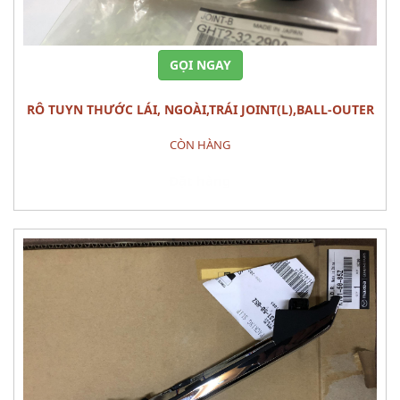
GỌI NGAY
RÔ TUYN THƯỚC LÁI, NGOÀI,TRÁI JOINT(L),BALL-OUTER
MAZDA 6 (2013)
CÒN HÀNG
Đặt hàng