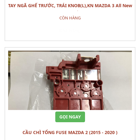
TAY NGÃ GHẾ TRƯỚC, TRÁI KNOB(L),KN MAZDA 3 All New
(1.5L) CÁI
CÒN HÀNG
Đặt hàng
GỌI NGAY
CẦU CHÌ TỔNG FUSE MAZDA 2 (2015 - 2020 )