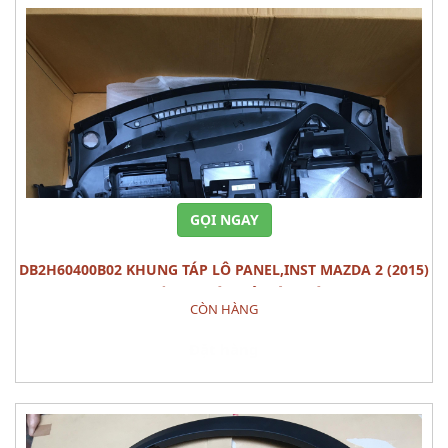
GỌI NGAY
DB2H60400B02 KHUNG TÁP LÔ PANEL,INST MAZDA 2 (2015)
PHỤ TÙNG THÂN VỎ NỘI THÂT
CÒN HÀNG
Đặt hàng