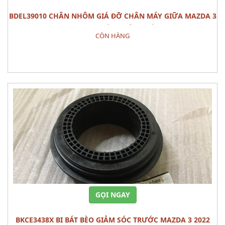
BDEL39010 CHÂN NHÔM GIÁ ĐỠ CHÂN MÁY GIỮA MAZDA 3
2022 PHỤ TÙNG GẦM MÁY
CÒN HÀNG
Đặt hàng
GỌI NGAY
BKCE3438X BI BÁT BÈO GIẢM SÓC TRƯỚC MAZDA 3 2022