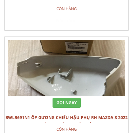
PHỤ TÙNG GẦM
CÒN HÀNG
Đặt hàng
GỌI NGAY
BWLR691N1 ỐP GƯƠNG CHIẾU HẬU PHỤ RH MAZDA 3 2022
CÁI PHỤ TÙNG THÂN VỎ
CÒN HÀNG