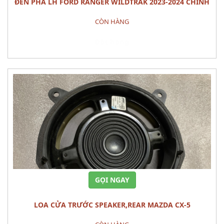
ĐÈN PHA LH FORD RANGER WILDTRAK 2023-2024 CHÍNH
HÃNG – MÃ N1WZ-13101-J
CÒN HÀNG
Đặt hàng
GỌI NGAY
LOA CỬA TRƯỚC SPEAKER,REAR MAZDA CX-5