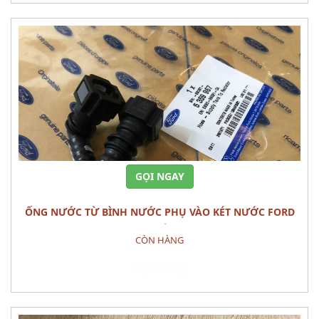
GỌI NGAY
ỐNG NƯỚC TỪ BÌNH NƯỚC PHỤ VÀO KÉT NƯỚC FORD
RANGER CHÍNH HÃNG
CÒN HÀNG
Đặt hàng