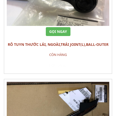
GỌI NGAY
RÔ TUYN THƯỚC LÁI, NGOÀI,TRÁI JOINT(L),BALL-OUTER
MAZDA 6 (2013)
CÒN HÀNG
Đặt hàng