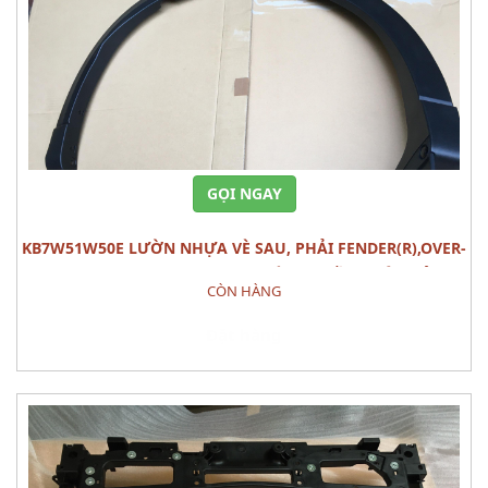
GỌI NGAY
KB7W51W50E LƯỜN NHỰA VÈ SAU, PHẢI FENDER(R),OVER-
RR MAZDA CX-5 (2020) PHỤ TÙNG PHẦN THÂN VỎ
CÒN HÀNG
Đặt hàng