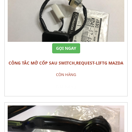
GỌI NGAY
CÔNG TẮC MỞ CỐP SAU SWITCH,REQUEST-LIFTG MAZDA
CX-5
CÒN HÀNG
Đặt hàng