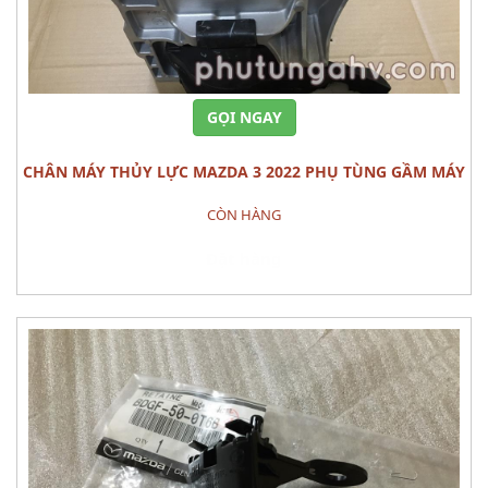
GỌI NGAY
CHÂN MÁY THỦY LỰC MAZDA 3 2022 PHỤ TÙNG GẦM MÁY
CÒN HÀNG
Đặt hàng