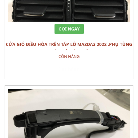
GỌI NGAY
CỬA GIÓ ĐIỀU HÒA TRÊN TÁP LÔ MAZDA3 2022 .PHỤ TÙNG
THÂN VỎ NỘI THẤT
CÒN HÀNG
Đặt hàng