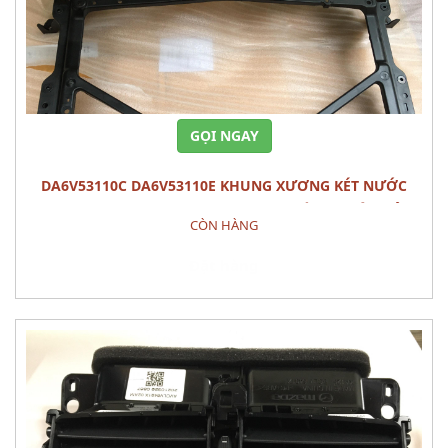
GỌI NGAY
DA6V53110C DA6V53110E KHUNG XƯƠNG KÉT NƯỚC
PANEL,SHRO MAZDA 2 (2015) - PHỤ TÙNG THÂN VỎ
CÒN HÀNG
Đặt hàng