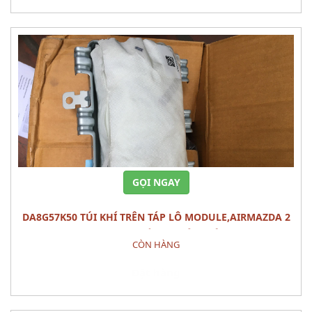
GỌI NGAY
DA8G57K50 TÚI KHÍ TRÊN TÁP LÔ MODULE,AIRMAZDA 2
(2015) PHỤ TÙNG PHÂN ĐIỆN
CÒN HÀNG
Đặt hàng