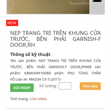
NEW
NẸP TRANG TRÍ TRÊN KHUNG CỬA
TRƯỚC, BÊN PHẢI GARNISH-F
DOOR,RH
Thông số kỹ thuật
Tên sản phẩm: NẸP TRANG TRÍ TRÊN KHUNG CỬA
TRƯỚC, BÊN PHẢI GARNISH-F DOOR,RHMã sản
phẩm: KB8A50M10DBộ phận: PHỤ TÙNG THÂN
VỎ.Loại xe: MAZDA CX-5 (2017)
Số lượng:
Mua ngay
GỌI NGAY
Tình trạng:
CÒN HÀNG.