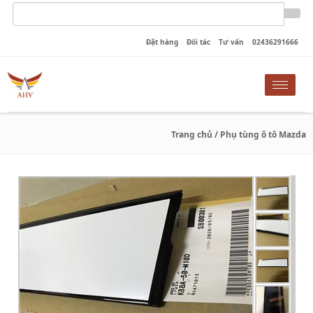
Đặt hàng
Đối tác
Tư vấn
02436291666
Toggle
naviga
Trang chủ
/ Phụ tùng ô tô Mazda