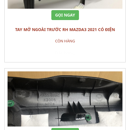
GỌI NGAY
TAY MỞ NGOÀI TRƯỚC RH MAZDA3 2021 CÓ ĐIỆN
CÒN HÀNG
Đặt hàng