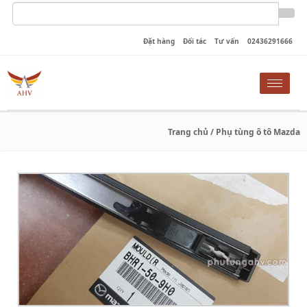
Đặt hàng
Đối tác
Tư vấn
02436291666
Toggle
naviga
Trang chủ
/ Phụ tùng ô tô Mazda