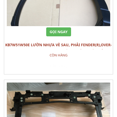
GỌI NGAY
KB7W51W50E LƯỜN NHỰA VÈ SAU, PHẢI FENDER(R),OVER-
RR MAZDA CX-5 (2020) PHỤ TÙNG PHẦN THÂN VỎ
CÒN HÀNG
Đặt hàng