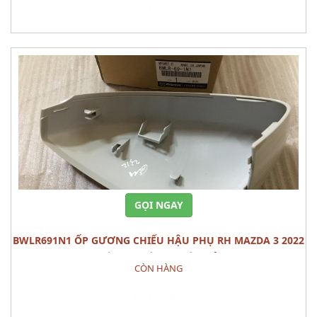
Đặt hàng
GỌI NGAY
BWLR691N1 ỐP GƯƠNG CHIẾU HẬU PHỤ RH MAZDA 3 2022
CÁI PHỤ TÙNG THÂN VỎ
CÒN HÀNG
Đặt hàng