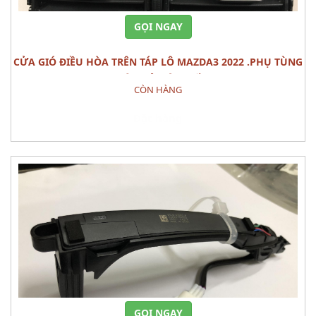
GỌI NGAY
CỬA GIÓ ĐIỀU HÒA TRÊN TÁP LÔ MAZDA3 2022 .PHỤ TÙNG
THÂN VỎ NỘI THẤT
CÒN HÀNG
Đặt hàng
GỌI NGAY