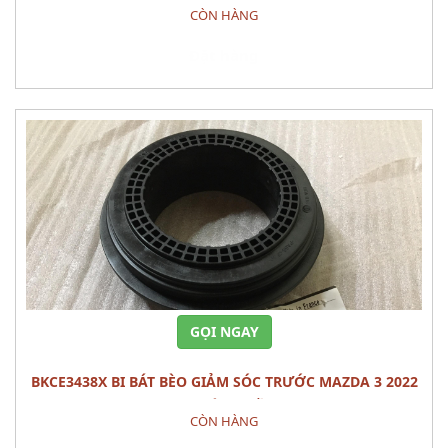
2022 PHỤ TÙNG GẦM MÁY
CÒN HÀNG
Đặt hàng
GỌI NGAY
BKCE3438X BI BÁT BÈO GIẢM SÓC TRƯỚC MAZDA 3 2022
PHỤ TÙNG GẦM
CÒN HÀNG