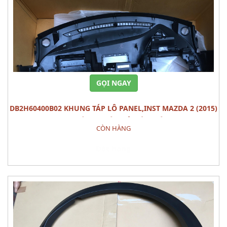
GỌI NGAY
DB2H60400B02 KHUNG TÁP LÔ PANEL,INST MAZDA 2 (2015)
PHỤ TÙNG THÂN VỎ NỘI THÂT
CÒN HÀNG
Đặt hàng