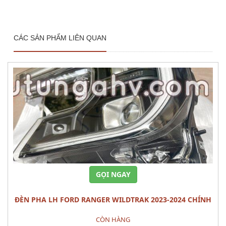
CÁC SẢN PHẨM LIÊN QUAN
GỌI NGAY
ĐÈN PHA LH FORD RANGER WILDTRAK 2023-2024 CHÍNH
HÃNG – MÃ N1WZ-13101-J
CÒN HÀNG