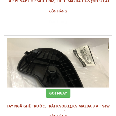
TÁP PI NẮP CỐP SAU TRIM, LIFTG MAZDA CX-5 (2015) CÁI
CÒN HÀNG
Đặt hàng
GỌI NGAY
TAY NGÃ GHẾ TRƯỚC, TRÁI KNOB(L),KN MAZDA 3 All New
(1.5L) CÁI