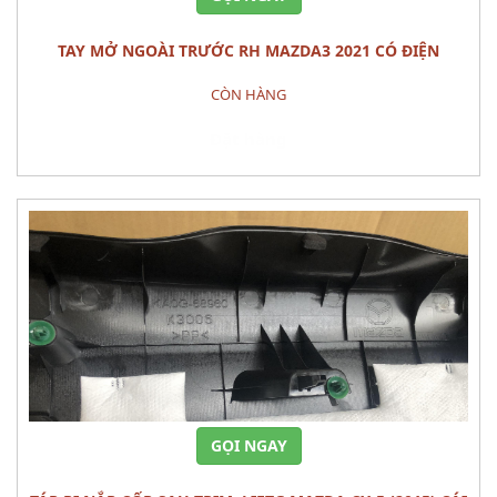
TAY MỞ NGOÀI TRƯỚC RH MAZDA3 2021 CÓ ĐIỆN
CÒN HÀNG
Đặt hàng
GỌI NGAY