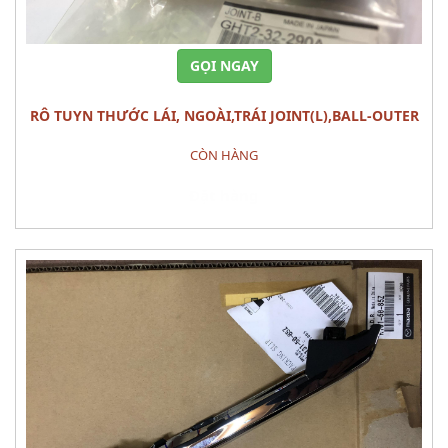
GỌI NGAY
RÔ TUYN THƯỚC LÁI, NGOÀI,TRÁI JOINT(L),BALL-OUTER
MAZDA 6 (2013)
CÒN HÀNG
Đặt hàng