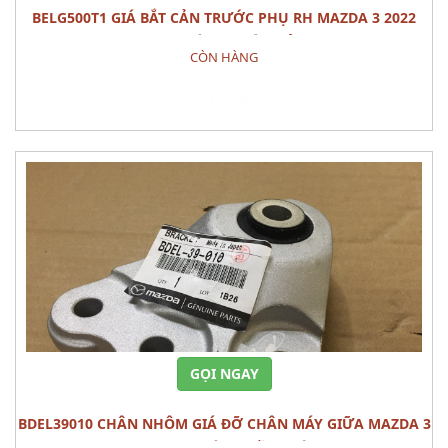
BELG500T1 GIÁ BẮT CẢN TRƯỚC PHỤ RH MAZDA 3 2022
PHỤ TÙNG THÂN VỎ
CÒN HÀNG
Đặt hàng
GỌI NGAY
BDEL39010 CHÂN NHÔM GIÁ ĐỠ CHÂN MÁY GIỮA MAZDA 3