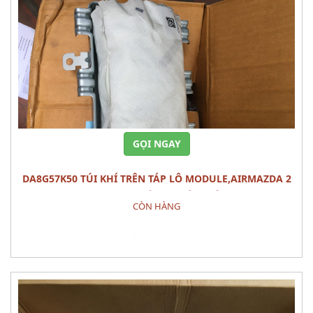
GỌI NGAY
DA8G57K50 TÚI KHÍ TRÊN TÁP LÔ MODULE,AIRMAZDA 2
(2015) PHỤ TÙNG PHÂN ĐIỆN
CÒN HÀNG
Đặt hàng