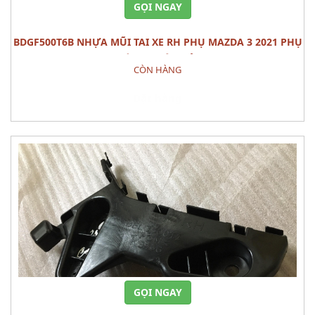
GỌI NGAY
BDGF500T6B NHỰA MŨI TAI XE RH PHỤ MAZDA 3 2021 PHỤ
TÙNG THÂN VỎ
CÒN HÀNG
Đặt hàng
GỌI NGAY