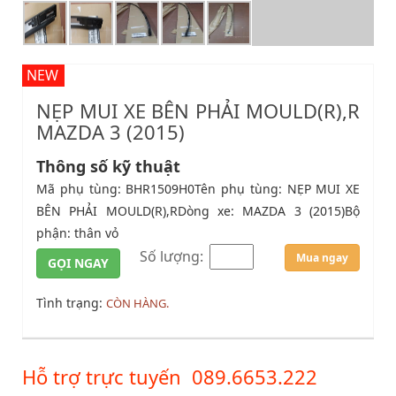
NEW
NẸP MUI XE BÊN PHẢI MOULD(R),R
MAZDA 3 (2015)
Thông số kỹ thuật
Mã phụ tùng: BHR1509H0Tên phụ tùng: NẸP MUI XE
BÊN PHẢI MOULD(R),RDòng xe: MAZDA 3 (2015)Bộ
phận: thân vỏ
Số lượng:
Mua ngay
GỌI NGAY
Tình trạng:
CÒN HÀNG.
Hỗ trợ trực tuyến
089.6653.222