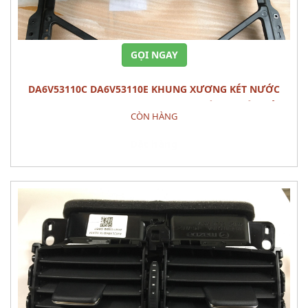
GỌI NGAY
DA6V53110C DA6V53110E KHUNG XƯƠNG KÉT NƯỚC
PANEL,SHRO MAZDA 2 (2015) - PHỤ TÙNG THÂN VỎ
CÒN HÀNG
Đặt hàng