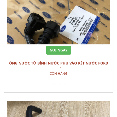
GỌI NGAY
ỐNG NƯỚC TỪ BÌNH NƯỚC PHỤ VÀO KÉT NƯỚC FORD
RANGER CHÍNH HÃNG
CÒN HÀNG
Đặt hàng