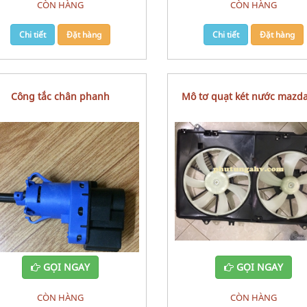
CÒN HÀNG
CÒN HÀNG
Chi tiết
Đặt hàng
Chi tiết
Đặt hàng
Công tắc chân phanh
mô tơ quạt két nước mazd
GỌI NGAY
GỌI NGAY
CÒN HÀNG
CÒN HÀNG