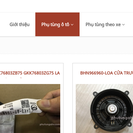
Giới thiệu
Phụ tùng ô tô
Phụ tùng theo xe
BHN966960-LOA CỬA TRƯỚC-
PHÔNG TRẦN CEILING,TOP
SPEAKER,LO