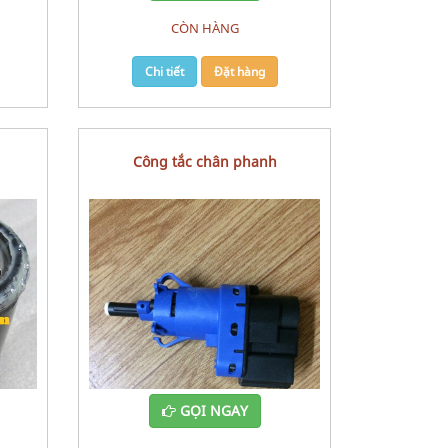
CÒN HÀNG
Chi tiết
Đặt hàng
Công tắc chân phanh
GỌI NGAY