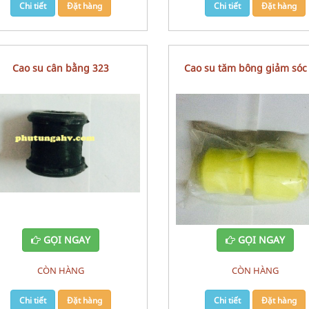
Chi tiết
Đặt hàng
Chi tiết
Đặt hàng
cao su cân bằng 323
Cao su tăm bông giảm sóc sau
MAZDA 323
GỌI NGAY
GỌI NGAY
CÒN HÀNG
CÒN HÀNG
Chi tiết
Đặt hàng
Chi tiết
Đặt hàng