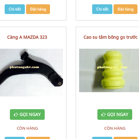
Chi tiết
Đặt hàng
Chi tiết
Đặt hàng
Càng A MAZDA 323
cao su tăm bông gs trước
GỌI NGAY
GỌI NGAY
CÒN HÀNG
CÒN HÀNG