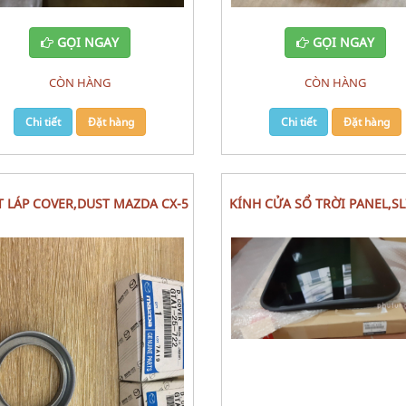
GỌI NGAY
GỌI NGAY
CÒN HÀNG
CÒN HÀNG
Chi tiết
Đặt hàng
Chi tiết
Đặt hàng
T LÁP COVER,DUST MAZDA CX-5
KÍNH CỬA SỔ TRỜI PANEL,SLIDING
ROOF MAZDA 3