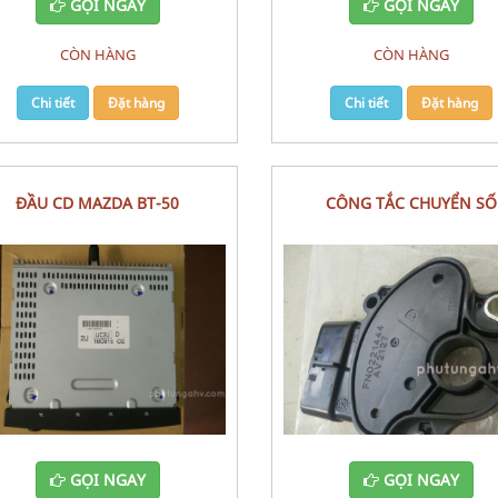
GỌI NGAY
GỌI NGAY
CÒN HÀNG
CÒN HÀNG
Chi tiết
Đặt hàng
Chi tiết
Đặt hàng
ĐẦU CD MAZDA BT-50
CÔNG TẮC CHUYỂN SỐ
SWITCH,INHIBITOR MAZDA 3 
GỌI NGAY
GỌI NGAY