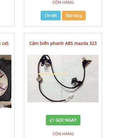
CÒN HÀNG
Chi tiết
Đặt hàng
a cx5
Cảm biến phanh ABS mazda 323
GỌI NGAY
CÒN HÀNG