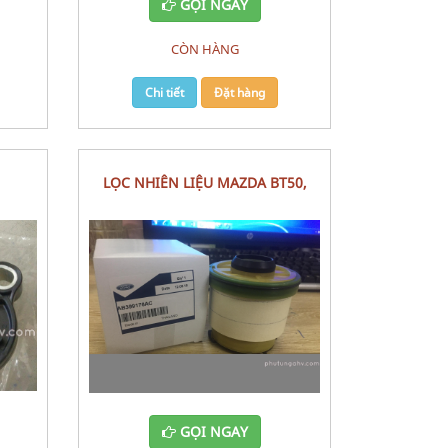
GỌI NGAY
CÒN HÀNG
Chi tiết
Đặt hàng
LỌC NHIÊN LIỆU MAZDA BT50,
(2009)
RANGER
GỌI NGAY