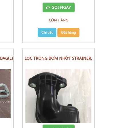
GỌI NGAY
CÒN HÀNG
Chi tiết
Đặt hàng
LỌC TRONG BƠM NHỚT STRAINER,
O MAZDA 2 (2016)