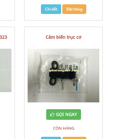
Chi tiết
Đặt hàng
 323
cảm biến trục cơ
GỌI NGAY
CÒN HÀNG