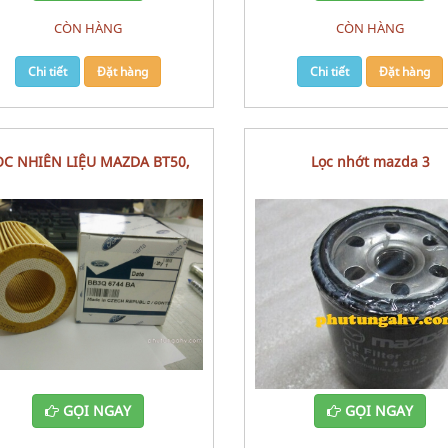
CÒN HÀNG
CÒN HÀNG
Chi tiết
Đặt hàng
Chi tiết
Đặt hàng
lọc nhớt mazda 3
RANGER
GỌI NGAY
GỌI NGAY