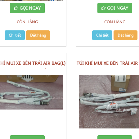
GỌI NGAY
GỌI NGAY
CÒN HÀNG
CÒN HÀNG
Chi tiết
Đặt hàng
Chi tiết
Đặt hàng
TÚI KHÍ MUI XE BÊN TRÁI AIR BAG(L)
MAZDA 3 (2015) CÁI
MAZDA 3 (2015)