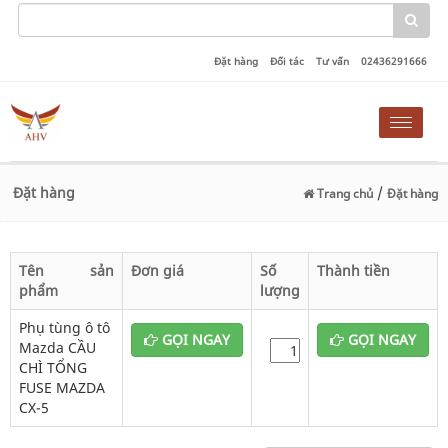
Đặt hàng
Đối tác
Tư vấn
02436291666
Toggle
naviga
Đặt hàng
/
Trang chủ
Đặt hàng
Tên sản
Đơn giá
Số
Thành tiền
phẩm
lượng
Phụ tùng ô tô
GỌI NGAY
GỌI NGAY
Mazda CẦU
CHÌ TỔNG
FUSE MAZDA
CX-5