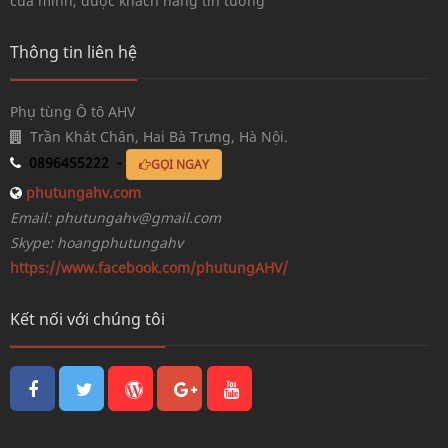
của mình, được khách hàng tin tưởng
Thông tin liên hệ
Phụ tùng Ô tô AHV
Trần Khát Chân, Hai Bà Trưng, Hà Nội.
0896455222 -
GỌI NGAY
phutungahv.com
Email: phutungahv@gmail.com
Skype: hoangphutungahv
https://www.facebook.com/phutungAHV/
Kết nối với chúng tôi