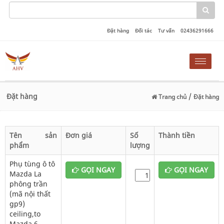
Đặt hàng
Đối tác
Tư vấn
02436291666
Toggle
naviga
Đặt hàng
/
Trang chủ
Đặt hàng
Tên sản
Đơn giá
Số
Thành tiền
phẩm
lượng
Phụ tùng ô tô
GỌI NGAY
GỌI NGAY
Mazda La
phông trần
(mã nội thất
gp9)
ceiling,to
Mazda 6