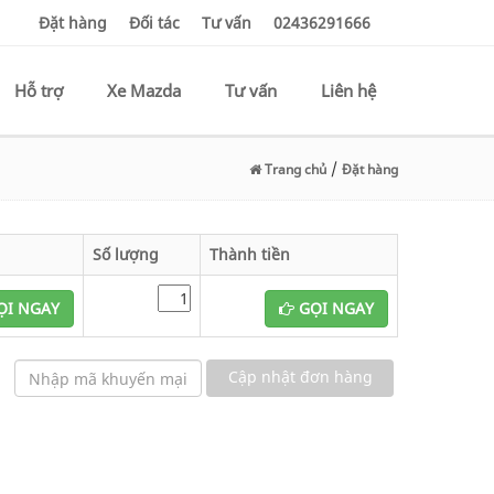
Đặt hàng
Đối tác
Tư vấn
02436291666
Hỗ trợ
Xe Mazda
Tư vấn
Liên hệ
/
Trang chủ
Đặt hàng
Số lượng
Thành tiền
I NGAY
GỌI NGAY