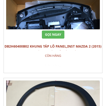
GỌI NGAY
DB2H60400B02 KHUNG TÁP LÔ PANEL,INST MAZDA 2 (2015)
PHỤ TÙNG THÂN VỎ NỘI THÂT
CÒN HÀNG
Đặt hàng