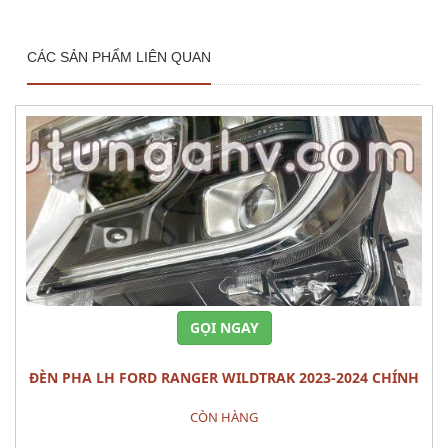
CÁC SẢN PHẨM LIÊN QUAN
GỌI NGAY
ĐÈN PHA LH FORD RANGER WILDTRAK 2023-2024 CHÍNH
HÃNG – MÃ N1WZ-13101-J
CÒN HÀNG