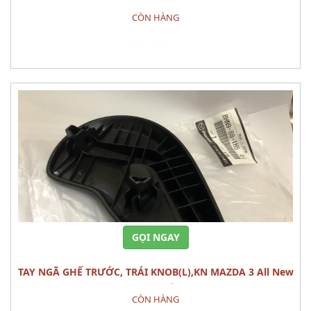
CÒN HÀNG
Đặt hàng
GỌI NGAY
TAY NGÃ GHẾ TRƯỚC, TRÁI KNOB(L),KN MAZDA 3 All New
(1.5L) CÁI
CÒN HÀNG