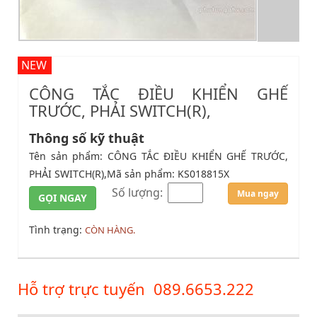
NEW
CÔNG TẮC ĐIỀU KHIỂN GHẾ
TRƯỚC, PHẢI SWITCH(R),
Thông số kỹ thuật
Tên sản phẩm: CÔNG TẮC ĐIỀU KHIỂN GHẾ TRƯỚC,
PHẢI SWITCH(R),Mã sản phẩm: KS018815X
Số lượng:
Mua ngay
GỌI NGAY
Tình trạng:
CÒN HÀNG.
Hỗ trợ trực tuyến
089.6653.222