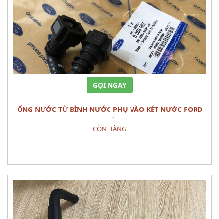
GỌI NGAY
ỐNG NƯỚC TỪ BÌNH NƯỚC PHỤ VÀO KÉT NƯỚC FORD
RANGER CHÍNH HÃNG
CÒN HÀNG
Đặt hàng