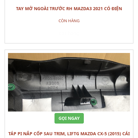
TAY MỞ NGOÀI TRƯỚC RH MAZDA3 2021 CÓ ĐIỆN
CÒN HÀNG
Đặt hàng
GỌI NGAY
TÁP PI NẮP CỐP SAU TRIM, LIFTG MAZDA CX-5 (2015) CÁI