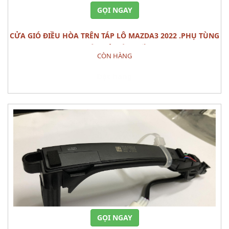
GỌI NGAY
CỬA GIÓ ĐIỀU HÒA TRÊN TÁP LÔ MAZDA3 2022 .PHỤ TÙNG
THÂN VỎ NỘI THẤT
CÒN HÀNG
Đặt hàng
GỌI NGAY