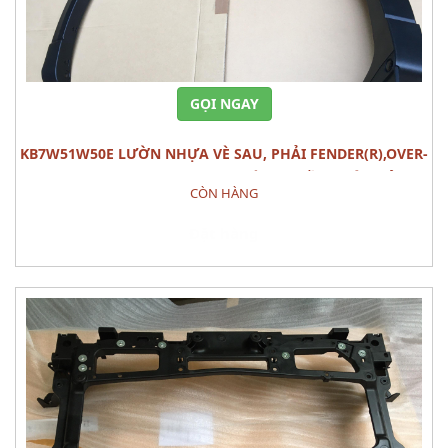
GỌI NGAY
KB7W51W50E LƯỜN NHỰA VÈ SAU, PHẢI FENDER(R),OVER-
RR MAZDA CX-5 (2020) PHỤ TÙNG PHẦN THÂN VỎ
CÒN HÀNG
Đặt hàng