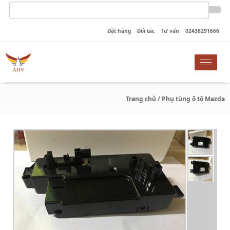
Đặt hàng
Đối tác
Tư vấn
02436291666
Toggle
naviga
Trang chủ
/ Phụ tùng ô tô Mazda