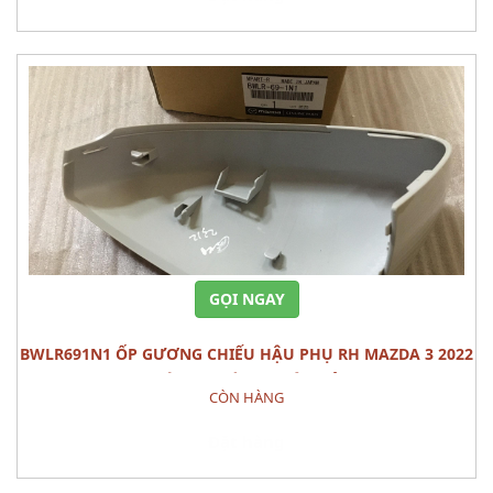
GỌI NGAY
BWLR691N1 ỐP GƯƠNG CHIẾU HẬU PHỤ RH MAZDA 3 2022
CÁI PHỤ TÙNG THÂN VỎ
CÒN HÀNG
Đặt hàng