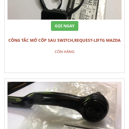
GỌI NGAY
CÔNG TẮC MỞ CỐP SAU SWITCH,REQUEST-LIFTG MAZDA
CX-5
CÒN HÀNG
Đặt hàng