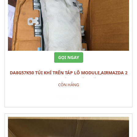
GỌI NGAY
DA8G57K50 TÚI KHÍ TRÊN TÁP LÔ MODULE,AIRMAZDA 2
(2015) PHỤ TÙNG PHÂN ĐIỆN
CÒN HÀNG
Đặt hàng