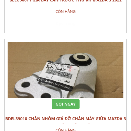
PHỤ TÙNG THÂN VỎ
CÒN HÀNG
Đặt hàng
GỌI NGAY
BDEL39010 CHÂN NHÔM GIÁ ĐỠ CHÂN MÁY GIỮA MAZDA 3
2022 PHỤ TÙNG GẦM MÁY
CÒN HÀNG