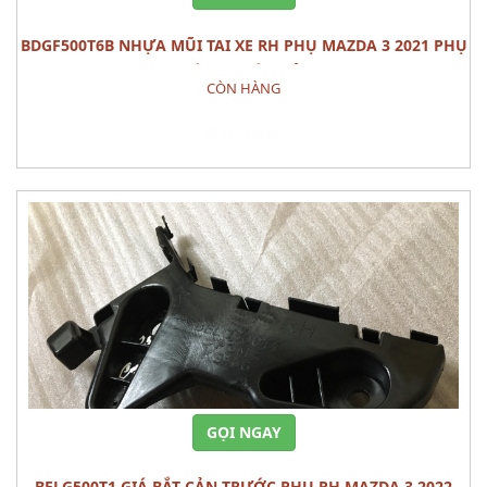
BDGF500T6B NHỰA MŨI TAI XE RH PHỤ MAZDA 3 2021 PHỤ
TÙNG THÂN VỎ
CÒN HÀNG
Đặt hàng
GỌI NGAY
BELG500T1 GIÁ BẮT CẢN TRƯỚC PHỤ RH MAZDA 3 2022