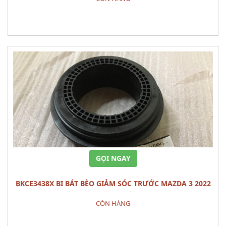
Đặt hàng
GỌI NGAY
BKCE3438X BI BÁT BÈO GIẢM SÓC TRƯỚC MAZDA 3 2022
PHỤ TÙNG GẦM
CÒN HÀNG
Đặt hàng