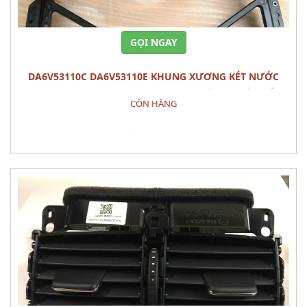
GỌI NGAY
DA6V53110C DA6V53110E KHUNG XƯƠNG KÉT NƯỚC
PANEL,SHRO MAZDA 2 (2015) - PHỤ TÙNG THÂN VỎ
CÒN HÀNG
Đặt hàng