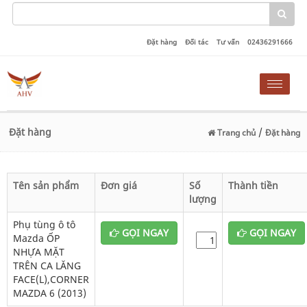
Đặt hàng
Đối tác
Tư vấn
02436291666
Toggle
naviga
Đặt hàng
/
Trang chủ
Đặt hàng
Tên sản phẩm
Đơn giá
Số
Thành tiền
lượng
Phụ tùng ô tô
GỌI NGAY
GỌI NGAY
Mazda ỐP
NHỰA MẶT
TRÊN CA LĂNG
FACE(L),CORNER
MAZDA 6 (2013)