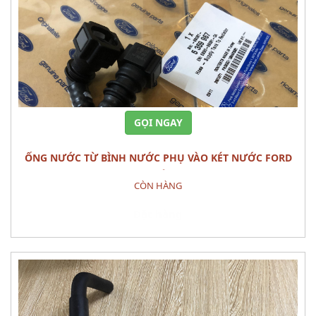
GỌI NGAY
ỐNG NƯỚC TỪ BÌNH NƯỚC PHỤ VÀO KÉT NƯỚC FORD
RANGER CHÍNH HÃNG
CÒN HÀNG
Đặt hàng