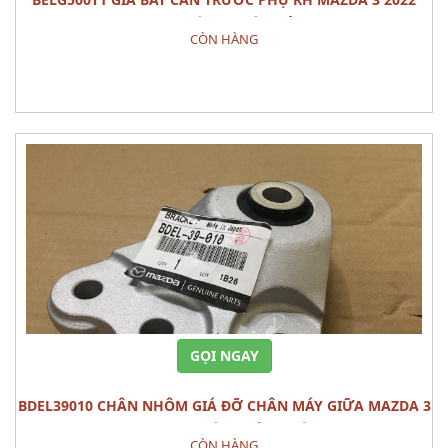
PHỤ TÙNG THÂN VỎ
CÒN HÀNG
Đặt hàng
GỌI NGAY
BDEL39010 CHÂN NHÔM GIÁ ĐỠ CHÂN MÁY GIỮA MAZDA 3
2022 PHỤ TÙNG GẦM MÁY
CÒN HÀNG