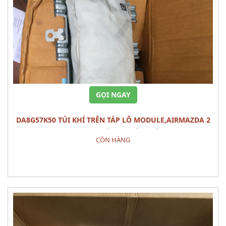
GỌI NGAY
DA8G57K50 TÚI KHÍ TRÊN TÁP LÔ MODULE,AIRMAZDA 2
(2015) PHỤ TÙNG PHÂN ĐIỆN
CÒN HÀNG
Đặt hàng