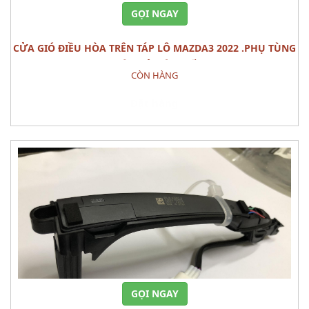
GỌI NGAY
CỬA GIÓ ĐIỀU HÒA TRÊN TÁP LÔ MAZDA3 2022 .PHỤ TÙNG
THÂN VỎ NỘI THẤT
CÒN HÀNG
Đặt hàng
GỌI NGAY