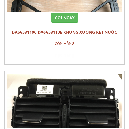
GỌI NGAY
DA6V53110C DA6V53110E KHUNG XƯƠNG KÉT NƯỚC
PANEL,SHRO MAZDA 2 (2015) - PHỤ TÙNG THÂN VỎ
CÒN HÀNG
Đặt hàng