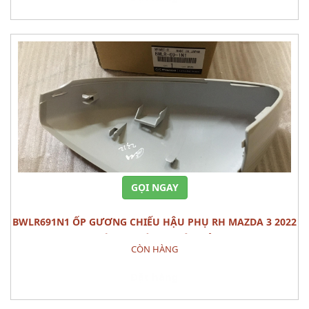
GỌI NGAY
BWLR691N1 ỐP GƯƠNG CHIẾU HẬU PHỤ RH MAZDA 3 2022
CÁI PHỤ TÙNG THÂN VỎ
CÒN HÀNG
Đặt hàng