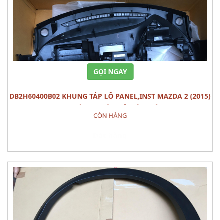
GỌI NGAY
DB2H60400B02 KHUNG TÁP LÔ PANEL,INST MAZDA 2 (2015)
PHỤ TÙNG THÂN VỎ NỘI THÂT
CÒN HÀNG
Đặt hàng