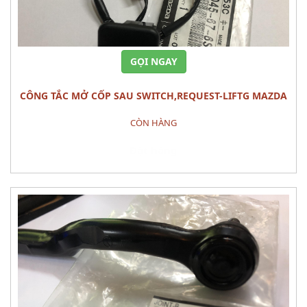
GỌI NGAY
CÔNG TẮC MỞ CỐP SAU SWITCH,REQUEST-LIFTG MAZDA
CX-5
CÒN HÀNG
Đặt hàng