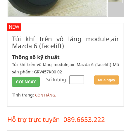
NEW
Túi khí trên vô lăng module,air
Mazda 6 (facelift)
Thông số kỹ thuật
Túi khí trên vô lăng module,air Mazda 6 (facelift) Mã
sản phẩm: GRV457K00 02
Số lượng:
Mua ngay
GỌI NGAY
Tình trạng:
CÒN HÀNG.
Hỗ trợ trực tuyến
089.6653.222