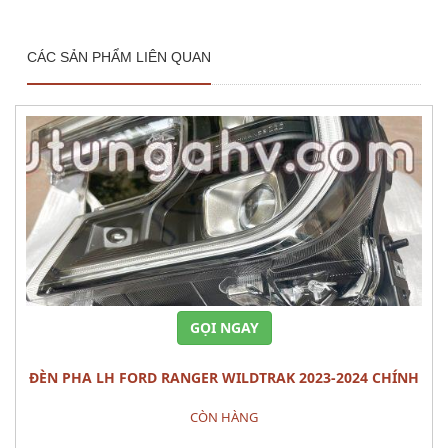
CÁC SẢN PHẨM LIÊN QUAN
GỌI NGAY
ĐÈN PHA LH FORD RANGER WILDTRAK 2023-2024 CHÍNH
HÃNG – MÃ N1WZ-13101-J
CÒN HÀNG