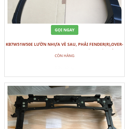
GỌI NGAY
KB7W51W50E LƯỜN NHỰA VÈ SAU, PHẢI FENDER(R),OVER-
RR MAZDA CX-5 (2020) PHỤ TÙNG PHẦN THÂN VỎ
CÒN HÀNG
Đặt hàng