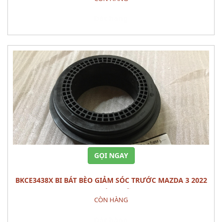
Đặt hàng
GỌI NGAY
BKCE3438X BI BÁT BÈO GIẢM SÓC TRƯỚC MAZDA 3 2022
PHỤ TÙNG GẦM
CÒN HÀNG
Đặt hàng