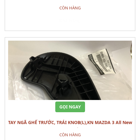
CÒN HÀNG
Đặt hàng
GỌI NGAY
TAY NGÃ GHẾ TRƯỚC, TRÁI KNOB(L),KN MAZDA 3 All New
(1.5L) CÁI
CÒN HÀNG