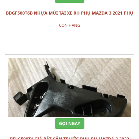
BDGF500T6B NHỰA MŨI TAI XE RH PHỤ MAZDA 3 2021 PHỤ
TÙNG THÂN VỎ
CÒN HÀNG
Đặt hàng
GỌI NGAY
BELG500T1 GIÁ BẮT CẢN TRƯỚC PHỤ RH MAZDA 3 2022