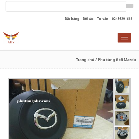
Đặt hàng
Đối tác
Tư vấn
02436291666
Toggle
naviga
Trang chủ
/ Phụ tùng ô tô Mazda