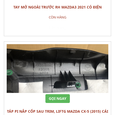
TAY MỞ NGOÀI TRƯỚC RH MAZDA3 2021 CÓ ĐIỆN
CÒN HÀNG
Đặt hàng
GỌI NGAY
TÁP PI NẮP CỐP SAU TRIM, LIFTG MAZDA CX-5 (2015) CÁI