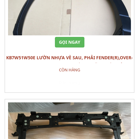
GỌI NGAY
KB7W51W50E LƯỜN NHỰA VÈ SAU, PHẢI FENDER(R),OVER-
RR MAZDA CX-5 (2020) PHỤ TÙNG PHẦN THÂN VỎ
CÒN HÀNG
Đặt hàng