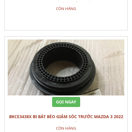
2022 PHỤ TÙNG GẦM MÁY
CÒN HÀNG
Đặt hàng
GỌI NGAY
BKCE3438X BI BÁT BÈO GIẢM SÓC TRƯỚC MAZDA 3 2022
PHỤ TÙNG GẦM
CÒN HÀNG