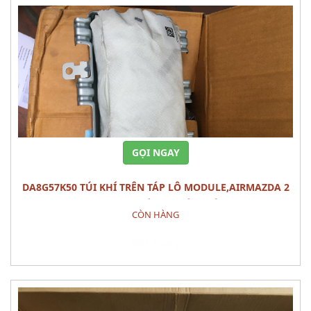
GỌI NGAY
DA8G57K50 TÚI KHÍ TRÊN TÁP LÔ MODULE,AIRMAZDA 2
(2015) PHỤ TÙNG PHÂN ĐIỆN
CÒN HÀNG
Đặt hàng