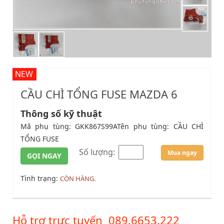
NEW
CẦU CHÌ TỔNG FUSE MAZDA 6
Thông số kỹ thuật
Mã phụ tùng: GKK867S99ATên phụ tùng: CẦU CHÌ
TỔNG FUSE
Số lượng:
Mua ngay
GỌI NGAY
Tình trạng:
CÒN HÀNG.
Hỗ trợ trực tuyến
089.6653.222