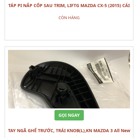
TÁP PI NẮP CỐP SAU TRIM, LIFTG MAZDA CX-5 (2015) CÁI
CÒN HÀNG
Đặt hàng
GỌI NGAY
TAY NGÃ GHẾ TRƯỚC, TRÁI KNOB(L),KN MAZDA 3 All New