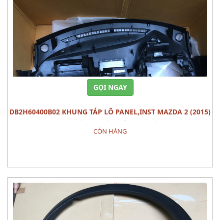
GỌI NGAY
DB2H60400B02 KHUNG TÁP LÔ PANEL,INST MAZDA 2 (2015)
PHỤ TÙNG THÂN VỎ NỘI THÂT
CÒN HÀNG
Đặt hàng