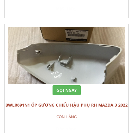
Đặt hàng
GỌI NGAY
BWLR691N1 ỐP GƯƠNG CHIẾU HẬU PHỤ RH MAZDA 3 2022
CÁI PHỤ TÙNG THÂN VỎ
CÒN HÀNG
Đặt hàng