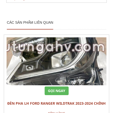
CÁC SẢN PHẨM LIÊN QUAN
GỌI NGAY
ĐÈN PHA LH FORD RANGER WILDTRAK 2023-2024 CHÍNH
HÃNG – MÃ N1WZ-13101-J