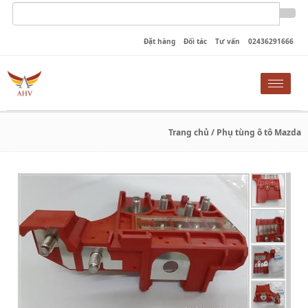
Đặt hàng
Đối tác
Tư vấn
02436291666
Toggle
naviga
Trang chủ
/ Phụ tùng ô tô Mazda