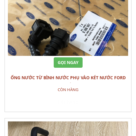
GỌI NGAY
ỐNG NƯỚC TỪ BÌNH NƯỚC PHỤ VÀO KÉT NƯỚC FORD
RANGER CHÍNH HÃNG
CÒN HÀNG
Đặt hàng