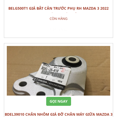
BELG500T1 GIÁ BẮT CẢN TRƯỚC PHỤ RH MAZDA 3 2022
PHỤ TÙNG THÂN VỎ
CÒN HÀNG
Đặt hàng
GỌI NGAY
BDEL39010 CHÂN NHÔM GIÁ ĐỠ CHÂN MÁY GIỮA MAZDA 3