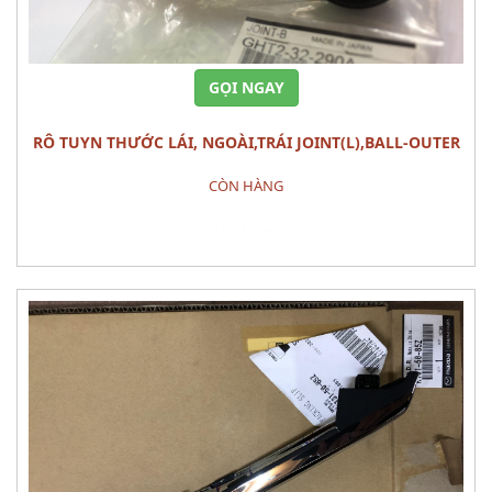
GỌI NGAY
RÔ TUYN THƯỚC LÁI, NGOÀI,TRÁI JOINT(L),BALL-OUTER
MAZDA 6 (2013)
CÒN HÀNG
Đặt hàng