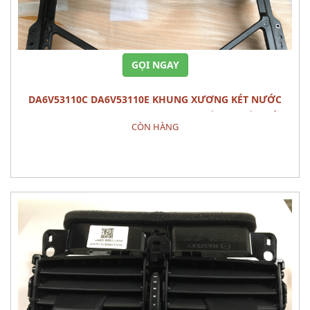
GỌI NGAY
DA6V53110C DA6V53110E KHUNG XƯƠNG KÉT NƯỚC
PANEL,SHRO MAZDA 2 (2015) - PHỤ TÙNG THÂN VỎ
CÒN HÀNG
Đặt hàng