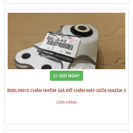
GỌI NGAY
BDEL39010 CHÂN NHÔM GIÁ ĐỠ CHÂN MÁY GIỮA MAZDA 3
2022 PHỤ TÙNG GẦM MÁY
CÒN HÀNG
Đặt hàng