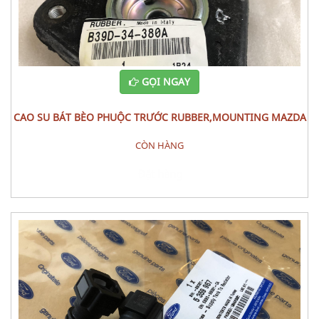
GỌI NGAY
CAO SU BÁT BÈO PHUỘC TRƯỚC RUBBER,MOUNTING MAZDA
3 2010
CÒN HÀNG
Đặt hàng