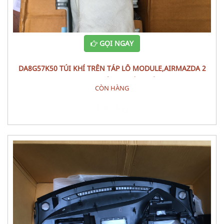
GỌI NGAY
DA8G57K50 TÚI KHÍ TRÊN TÁP LÔ MODULE,AIRMAZDA 2
(2015) PHỤ TÙNG PHÂN ĐIỆN
CÒN HÀNG
Đặt hàng