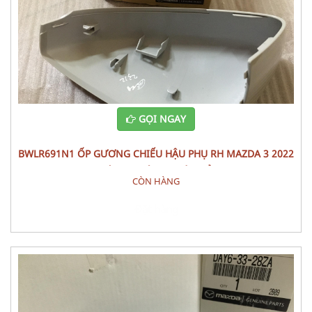
GỌI NGAY
BWLR691N1 ỐP GƯƠNG CHIẾU HẬU PHỤ RH MAZDA 3 2022
CÁI PHỤ TÙNG THÂN VỎ
CÒN HÀNG
Đặt hàng