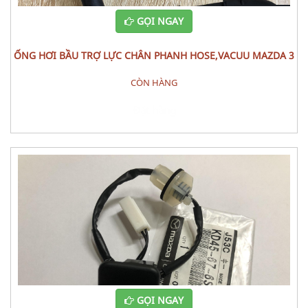
GỌI NGAY
ỐNG HƠI BẦU TRỢ LỰC CHÂN PHANH HOSE,VACUU MAZDA 3
CÒN HÀNG
Đặt hàng
GỌI NGAY