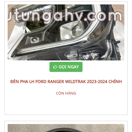
GỌI NGAY
ĐÈN PHA LH FORD RANGER WILDTRAK 2023-2024 CHÍNH
HÃNG – MÃ N1WZ-13101-J
CÒN HÀNG
Đặt hàng