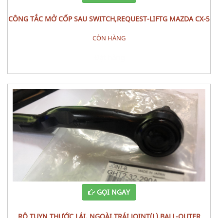
CÔNG TẮC MỞ CỐP SAU SWITCH,REQUEST-LIFTG MAZDA CX-5
CÒN HÀNG
Đặt hàng
GỌI NGAY
RÔ TUYN THƯỚC LÁI, NGOÀI,TRÁI JOINT(L),BALL-OUTER