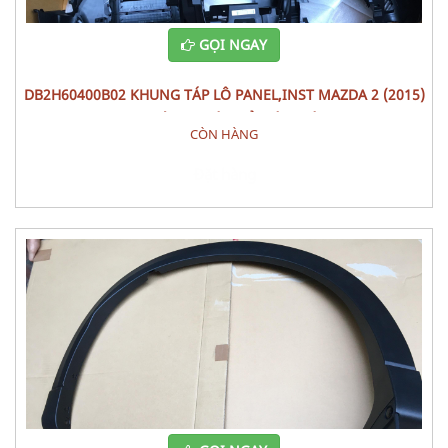
GỌI NGAY
DB2H60400B02 KHUNG TÁP LÔ PANEL,INST MAZDA 2 (2015)
PHỤ TÙNG THÂN VỎ NỘI THÂT
CÒN HÀNG
Đặt hàng