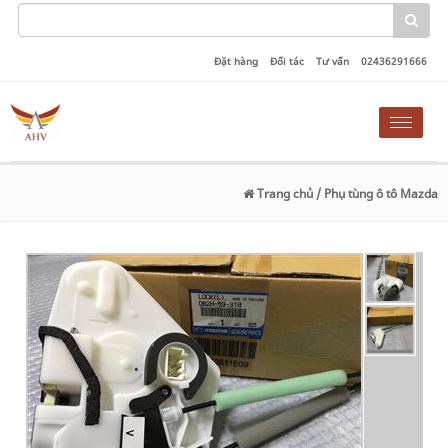
Đặt hàng
Đối tác
Tư vấn
02436291666
Toggle
naviga
Trang chủ
/ Phụ tùng ô tô Mazda