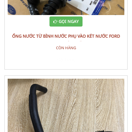
GỌI NGAY
ỐNG NƯỚC TỪ BÌNH NƯỚC PHỤ VÀO KÉT NƯỚC FORD
RANGER CHÍNH HÃNG
CÒN HÀNG
Đặt hàng