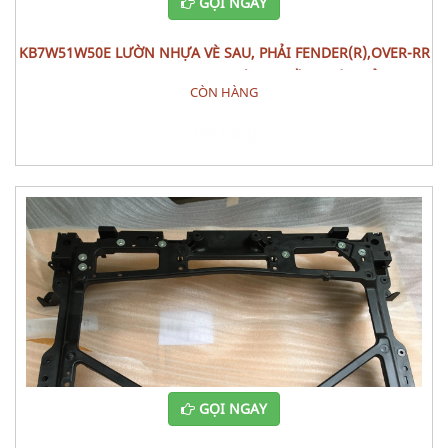
GỌI NGAY
KB7W51W50E LƯỜN NHỰA VÈ SAU, PHẢI FENDER(R),OVER-RR
MAZDA CX-5 (2020) PHỤ TÙNG PHẦN THÂN VỎ
CÒN HÀNG
Đặt hàng
GỌI NGAY