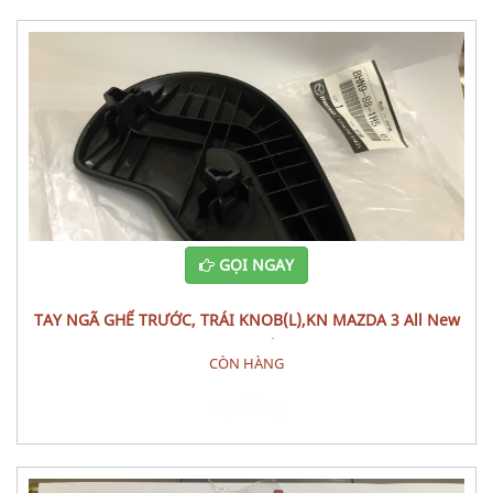
GỌI NGAY
TAY NGÃ GHẾ TRƯỚC, TRÁI KNOB(L),KN MAZDA 3 All New
(1.5L) CÁI
CÒN HÀNG
Đặt hàng