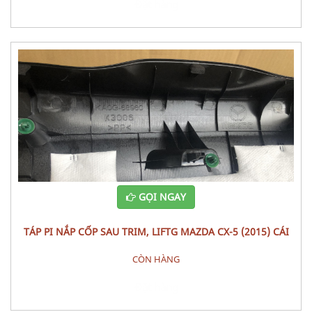
Đặt hàng
GỌI NGAY
TÁP PI NẮP CỐP SAU TRIM, LIFTG MAZDA CX-5 (2015) CÁI
CÒN HÀNG
Đặt hàng