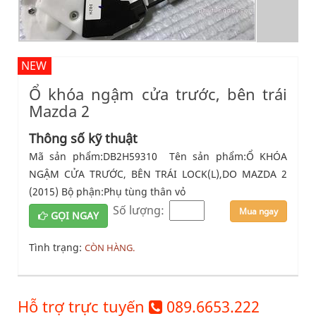
NEW
Ổ khóa ngậm cửa trước, bên trái
Mazda 2
Thông số kỹ thuật
Mã sản phẩm:DB2H59310 Tên sản phẩm:Ổ KHÓA
NGẬM CỬA TRƯỚC, BÊN TRÁI LOCK(L),DO MAZDA 2
(2015) Bộ phận:Phụ tùng thân vỏ
Số lượng:
Mua ngay
GỌI NGAY
Tình trạng:
CÒN HÀNG.
Hỗ trợ trực tuyến
089.6653.222