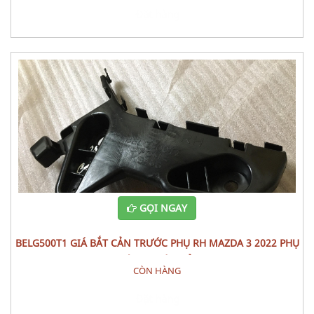
Đặt hàng
GỌI NGAY
BELG500T1 GIÁ BẮT CẢN TRƯỚC PHỤ RH MAZDA 3 2022 PHỤ
TÙNG THÂN VỎ
CÒN HÀNG
Đặt hàng