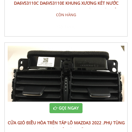
DA6V53110C DA6V53110E KHUNG XƯƠNG KÉT NƯỚC
PANEL,SHRO MAZDA 2 (2015) - PHỤ TÙNG THÂN VỎ
CÒN HÀNG
Đặt hàng
GỌI NGAY
CỬA GIÓ ĐIỀU HÒA TRÊN TÁP LÔ MAZDA3 2022 .PHỤ TÙNG
THÂN VỎ NỘI THẤT