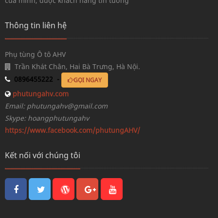
của mình, được khách hàng tin tưởng
Thông tin liên hệ
Phụ tùng Ô tô AHV
Trần Khát Chân, Hai Bà Trưng, Hà Nội.
0896455222 -
GỌI NGAY
phutungahv.com
Email: phutungahv@gmail.com
Skype: hoangphutungahv
https://www.facebook.com/phutungAHV/
Kết nối với chúng tôi