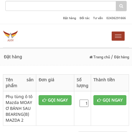
Đặt hàng
Đối tác
Tư vấn
02436291666
Toggle
naviga
Đặt hàng
/
Trang chủ
Đặt hàng
Tên sản
Đơn giá
Số
Thành tiền
phẩm
lượng
Phụ tùng ô tô
GỌI NGAY
GỌI NGAY
Mazda MOAY
Ơ BÁNH SAU
BEARING(B)
MAZDA 2