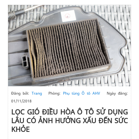
Đăng bởi:
Trang
Phòng:
Phụ tùng Ô tô AHV
Ngày đăng:
01/11/2018
LỌC GIÓ ĐIỀU HÒA Ô TÔ SỬ DỤNG
LÂU CÓ ẢNH HƯỞNG XẤU ĐẾN SỨC
KHỎE