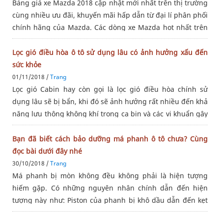
Bảng giá xe Mazda 2018 cập nhật mới nhất trên thị trường
cùng nhiều ưu đãi, khuyến mãi hấp dẫn từ đại lí phân phối
chính hãng của Mazda. Các dòng xe Mazda hot nhất trên
thị trường. Mazda 3, Mazda 6, Mazda CX-5, Mazda BT-50,
… Cụ thể,
Lọc gió điều hòa ô tô sử dụng lâu có ảnh hưởng xấu đến
sức khỏe
01/11/2018 /
Trang
Lọc gió Cabin hay còn gọi là lọc gió điều hòa chính sử
dụng lâu sẽ bị bẩn, khi đó sẽ ảnh hưởng rất nhiều đến khả
năng lưu thông không khí trong ca bin và các vi khuẩn gây
ô nhiễm sẽ có cơ hội hoạt động mạnh hơn khi xe vận
hành. Triệu
Bạn đã biết cách bảo dưỡng má phanh ô tô chưa? Cùng
đọc bài dưới đây nhé
30/10/2018 /
Trang
Má phanh bị mòn không đều không phải là hiện tượng
hiếm gặp. Có những nguyên nhân chính dẫn đến hiện
tượng này như: Piston của phanh bị khô dầu dẫn đến kẹt
hoặc hoạt động không trơn tru. Việc này sẽ khiến các má