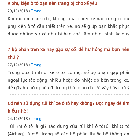
phanh di chuyển không
9 phụ kiện ô tô bạn nên trang bị cho xế yêu
29/10/2018 /
Trang
Khi mua mới xe ô tô, không phải chiếc xe nào cũng có đủ
phụ kiện ô tô cần thiết trên xe, nó sẽ giúp bạn khắc phục
được những sự cố như bị hạn chế tầm nhìn, bình ắc quy
hết điện hay việc thủng lốp xe... Dưới đây là những đồ
dùng cần
7 bộ phận trên xe hay gặp sự cố, dễ hư hỏng mà bạn nên
chú ý
27/10/2018 /
Trang
Trong quá trình đi xe ô tô, có một số bộ phận gặp phải
ngoại lực tác động nhiều hoặc do nhiệt độ bên trong xe,
dễ gây hư hỏng nếu đi trong thời gian dài. Vì vậy hãy chú ý
để kiểm tra và thay thế ngay nhé!1. Giảm chấn trướcTrong
quá
Có nên sử dụng túi khí xe ô tô hay không? Đọc ngay để tìm
hiểu nhé!
24/10/2018 /
Trang
Túi khí ô tô là gì? Tác dụng của túi khí ô tôTúi khí Ô tô
(Airbag) là một trong số các bộ phận thuộc hệ thống an