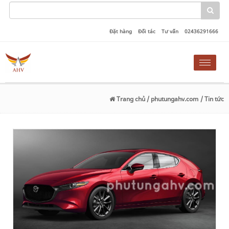
Đặt hàng
Đối tác
Tư vấn
02436291666
Toggle
naviga
Trang chủ
/ phutungahv.com
/ Tin tức