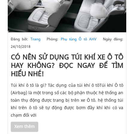
Đăng bởi:
Trang
Phòng:
Phụ tùng Ô tô AHV
Ngày đăng:
24/10/2018
CÓ NÊN SỬ DỤNG TÚI KHÍ XE Ô TÔ
HAY KHÔNG? ĐỌC NGAY ĐỂ TÌM
HIỂU NHÉ!
Túi khí ô tô là gì? Tác dụng của túi khí ô tôTúi khí Ô tô
(Airbag) là một trong số các bộ phận thuộc hệ thống an
toàn thụ động được trang bị trên xe Ô tô. hệ thống túi
khí trên ô tô sẽ tự động được bơm đầy khí khi có va
chạm đối với
Xem thêm