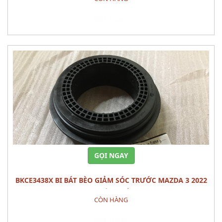
Đặt hàng
GỌI NGAY
BKCE3438X BI BÁT BÈO GIẢM SÓC TRƯỚC MAZDA 3 2022
PHỤ TÙNG GẦM
CÒN HÀNG
Đặt hàng