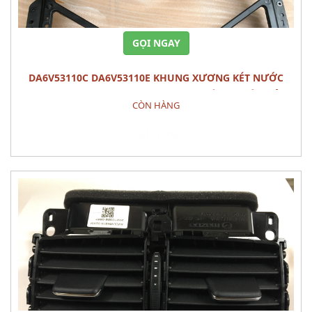
GỌI NGAY
DA6V53110C DA6V53110E KHUNG XƯƠNG KÉT NƯỚC
PANEL,SHRO MAZDA 2 (2015) - PHỤ TÙNG THÂN VỎ
CÒN HÀNG
Đặt hàng