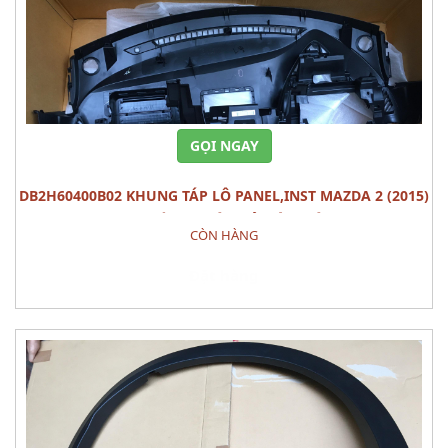
GỌI NGAY
DB2H60400B02 KHUNG TÁP LÔ PANEL,INST MAZDA 2 (2015)
PHỤ TÙNG THÂN VỎ NỘI THÂT
CÒN HÀNG
Đặt hàng