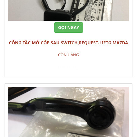
GỌI NGAY
CÔNG TẮC MỞ CỐP SAU SWITCH,REQUEST-LIFTG MAZDA
CX-5
CÒN HÀNG
Đặt hàng