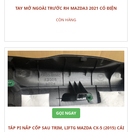
TAY MỞ NGOÀI TRƯỚC RH MAZDA3 2021 CÓ ĐIỆN
CÒN HÀNG
Đặt hàng
GỌI NGAY
TÁP PI NẮP CỐP SAU TRIM, LIFTG MAZDA CX-5 (2015) CÁI