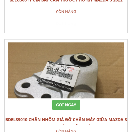
PHỤ TÙNG THÂN VỎ
CÒN HÀNG
Đặt hàng
GỌI NGAY
BDEL39010 CHÂN NHÔM GIÁ ĐỠ CHÂN MÁY GIỮA MAZDA 3
2022 PHỤ TÙNG GẦM MÁY
CÒN HÀNG