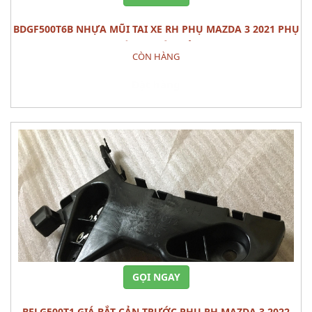
BDGF500T6B NHỰA MŨI TAI XE RH PHỤ MAZDA 3 2021 PHỤ
TÙNG THÂN VỎ
CÒN HÀNG
Đặt hàng
GỌI NGAY
BELG500T1 GIÁ BẮT CẢN TRƯỚC PHỤ RH MAZDA 3 2022