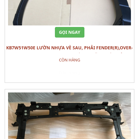
GỌI NGAY
KB7W51W50E LƯỜN NHỰA VÈ SAU, PHẢI FENDER(R),OVER-
RR MAZDA CX-5 (2020) PHỤ TÙNG PHẦN THÂN VỎ
CÒN HÀNG
Đặt hàng