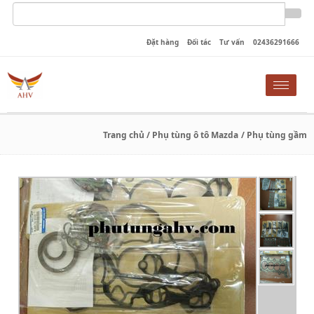
Đặt hàng
Đối tác
Tư vấn
02436291666
Toggle
naviga
Trang chủ
/ Phụ tùng ô tô Mazda
/ Phụ tùng gầm