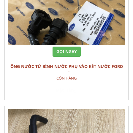
GỌI NGAY
ỐNG NƯỚC TỪ BÌNH NƯỚC PHỤ VÀO KÉT NƯỚC FORD
RANGER CHÍNH HÃNG
CÒN HÀNG
Đặt hàng