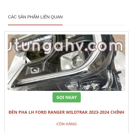
CÁC SẢN PHẨM LIÊN QUAN
GỌI NGAY
ĐÈN PHA LH FORD RANGER WILDTRAK 2023-2024 CHÍNH
HÃNG – MÃ N1WZ-13101-J
CÒN HÀNG