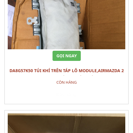
GỌI NGAY
DA8G57K50 TÚI KHÍ TRÊN TÁP LÔ MODULE,AIRMAZDA 2
(2015) PHỤ TÙNG PHÂN ĐIỆN
CÒN HÀNG
Đặt hàng