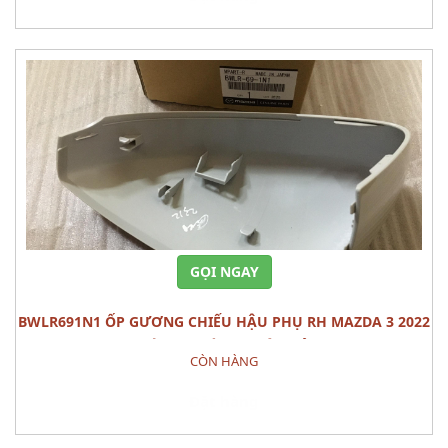
GỌI NGAY
BWLR691N1 ỐP GƯƠNG CHIẾU HẬU PHỤ RH MAZDA 3 2022
CÁI PHỤ TÙNG THÂN VỎ
CÒN HÀNG
Đặt hàng