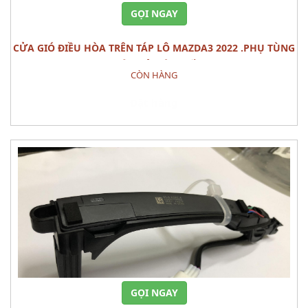
GỌI NGAY
CỬA GIÓ ĐIỀU HÒA TRÊN TÁP LÔ MAZDA3 2022 .PHỤ TÙNG
THÂN VỎ NỘI THẤT
CÒN HÀNG
Đặt hàng
GỌI NGAY