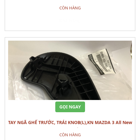
CÒN HÀNG
Đặt hàng
GỌI NGAY
TAY NGÃ GHẾ TRƯỚC, TRÁI KNOB(L),KN MAZDA 3 All New
(1.5L) CÁI
CÒN HÀNG