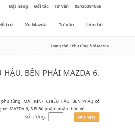
Đặt hàng
Đối tác
Tư vấn
02436291666
Hỗ trợ
Xe Mazda
Tư vấn
Liên hệ
Trang chủ
/ Phụ tùng ô tô Mazda
 HẬU, BÊN PHẢI MAZDA 6,
 phụ tùng: MẶT KÍNH CHIẾU HẬU, BÊN PHẢI( có
 xe: MAZDA 6, 3 FLBộ phận: phần thân vỏ
Số lượng:
Mua ngay