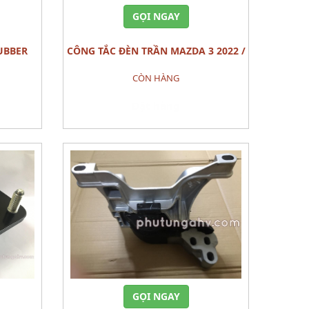
GỌI NGAY
CÔNG TẮC ĐÈN TRẦN MAZDA 3 2022 /
X-9
CX30 2022
CÒN HÀNG
Đặt hàng
GỌI NGAY