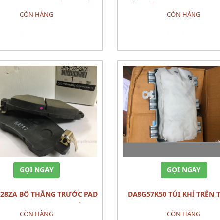
ZDA 3 2022 PHỤ TÙNG THÂN
CHÂN MÁY GIỮA MAZDA 3 2
CÒN HÀNG
CÒN HÀNG
VỎ
TÙNG GẦM MÁY
Đặt hàng
Đặt hàng
GỌI NGAY
GỌI NGAY
DA8G57K50 TÚI KHÍ TRÊN TÁP LÔ
B SE MAZDA 2 (2015) BỘ
MODULE,AIRMAZDA 2 (201
CÒN HÀNG
CÒN HÀNG
TÙNG PHÂN ĐIỆN