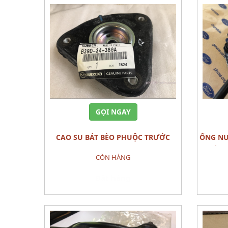
GỌI NGAY
CAO SU BÁT BÈO PHUỘC TRƯỚC
ỐNG NƯỚC TỪ BÌNH NƯỚC PHỤ VÀO
RUBBER,MOUNTING MAZDA 3 2010
KÉT 
CÒN HÀNG
Đặt hàng