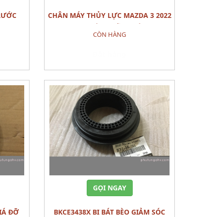
CHÂN MÁY THỦY LỰC MAZDA 3 2022
PHỤ TÙNG GẦM MÁY
CÒN HÀNG
Đặt hàng
GỌI NGAY
BKCE3438X BI BÁT BÈO GIẢM SÓC