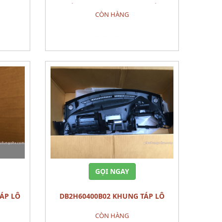
022 PHỤ
TRƯỚC MAZDA 3 2022 PHỤ TÙNG
CÒN HÀNG
GẦM
Đặt hàng
GỌI NGAY
DB2H60400B02 KHUNG TÁP LÔ
5) PHỤ
PANEL,INST MAZDA 2 (2015) PHỤ
CÒN HÀNG
TÙNG THÂN VỎ NỘI THÂT