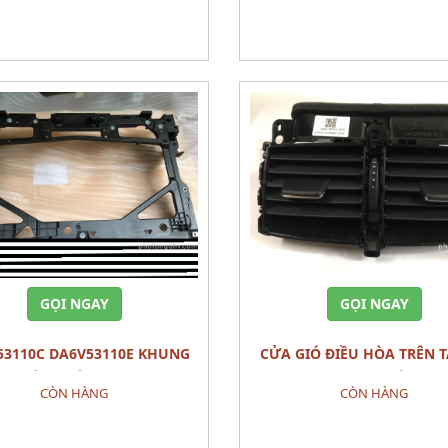
Đặt hàng
Đặt hàng
GỌI NGAY
GỌI NGAY
CỬA GIÓ ĐIỀU HÒA TRÊN TÁP LÔ
G KÉT NƯỚC PANEL,SHRO
MAZDA3 2022 .PHỤ TÙNG T
CÒN HÀNG
CÒN HÀNG
 (2015) - PHỤ TÙNG THÂN VỎ
NỘI THẤT
Đặt hàng
Đặt hàng