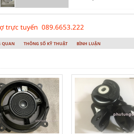
rợ trực tuyến
089.6653.222
G QUAN
THÔNG SỐ KỸ THUẬT
BÌNH LUẬN