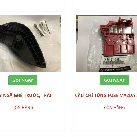
GỌI NGAY
GỌI NGAY
CẦU CHÌ TỔNG FUSE MAZDA 2 (2015 -
),KN MAZDA 3 All New (1.5L)
2020 )
CÒN HÀNG
CÒN HÀNG
CÁI
Đặt hàng
Đặt hàng