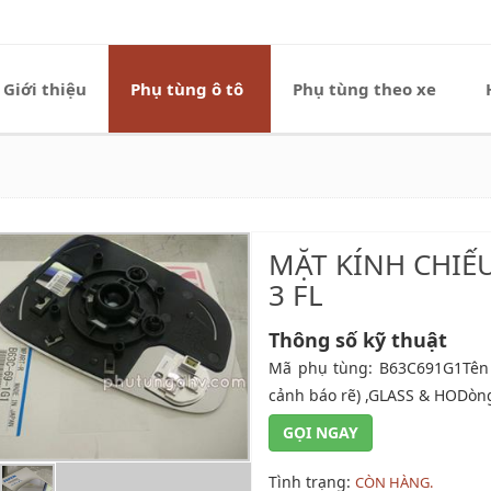
Giới thiệu
Phụ tùng ô tô
Phụ tùng theo xe
MẶT KÍNH CHIẾU
3 FL
Thông số kỹ thuật
Mã phụ tùng: B63C691G1Tên
cảnh báo rẽ) ,GLASS & HODòng
GỌI NGAY
Tình trạng:
CÒN HÀNG.