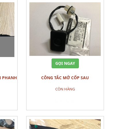
GỌI NGAY
CÔNG TẮC MỞ CỐP SAU
3
SWITCH,REQUEST-LIFTG MAZDA CX-5
CÒN HÀNG
Đặt hàng