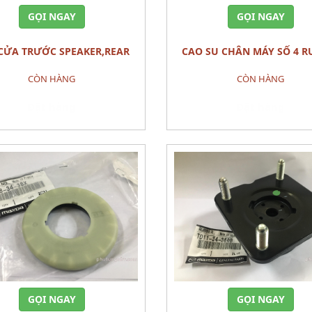
GỌI NGAY
GỌI NGAY
CAO SU CHÂN MÁY SỐ 4 RUBBER
MAZDA CX-5
NO.4,ENG.MTG. MAZDA C
CÒN HÀNG
CÒN HÀNG
Đặt hàng
Đặt hàng
GỌI NGAY
GỌI NGAY