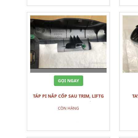
GỌI NGAY
TÁP PI NẮP CỐP SAU TRIM, LIFTG
TAY NGÃ GHẾ TRƯỚC, TRÁI
MAZDA CX-5 (2015) CÁI
KNOB(L
CÒN HÀNG
Đặt hàng