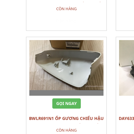
PHỤ MAZDA 3 2021 PHỤ TÙNG THÂN
RH MA
CÒN HÀNG
VỎ
Đặt hàng
GỌI NGAY
BWLR691N1 ỐP GƯƠNG CHIẾU HẬU
DAY63328ZA BỐ THẮNG TRƯỚC PAD
PHỤ RH MAZDA 3 2022 CÁI PHỤ TÙNG
SU
CÒN HÀNG
THÂN VỎ