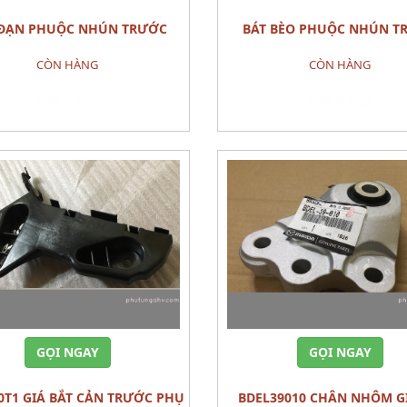
 ĐẠN PHUỘC NHÚN TRƯỚC
BÁT BÈO PHUỘC NHÚN TRƯỚC
RUBBER,MOU
CÒN HÀNG
CÒN HÀNG
Đặt hàng
Đặt hàng
GỌI NGAY
GỌI NGAY
BDEL39010 CHÂN NHÔM GIÁ ĐỠ