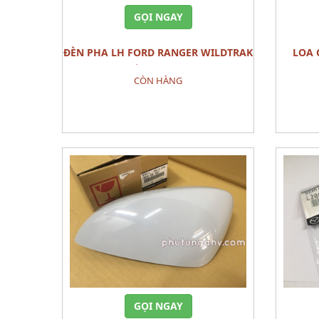
GỌI NGAY
ĐÈN PHA LH FORD RANGER WILDTRAK
LOA CỬA TRƯỚC SPEAKER,REAR
2023-2024 CHÍNH HÃNG – MÃ N1WZ-
CÒN HÀNG
13101-J
Đặt hàng
GỌI NGAY