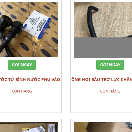
GỌI NGAY
GỌI NGAY
ỐNG HƠI BẦU TRỢ LỰC CHÂN PHANH
NƯỚC FORD RANGER CHÍNH
HOSE,VACUU MAZDA 
CÒN HÀNG
CÒN HÀNG
HÃNG
Đặt hàng
Đặt hàng