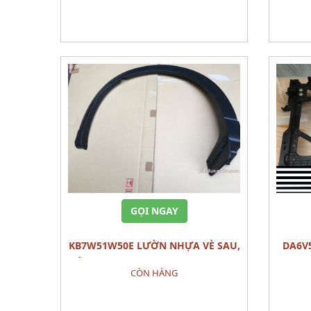
Đặt hàng
GỌI NGAY
KB7W51W50E LƯỜN NHỰA VÈ SAU,
DA6V53110C DA6V53110E KHUNG
PHẢI FENDER(R),OVER-RR MAZDA CX-5
XƯƠN
CÒN HÀNG
(2020) PHỤ TÙNG PHẦN THÂN VỎ
MAZDA 2
Đặt hàng