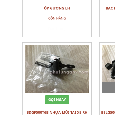
ỐP GƯƠNG LH
BẠC
CÒN HÀNG
Đặt hàng
GỌI NGAY
BDGF500T6B NHỰA MŨI TAI XE RH
BELG500T1 GIÁ BẮT CẢN TRƯỚC PHỤ