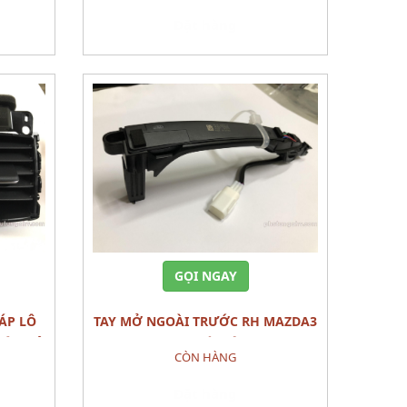
Đặt hàng
GỌI NGAY
TAY MỞ NGOÀI TRƯỚC RH MAZDA3
HÂN VỎ
2021 CÓ ĐIỆN
CÒN HÀNG
Đặt hàng