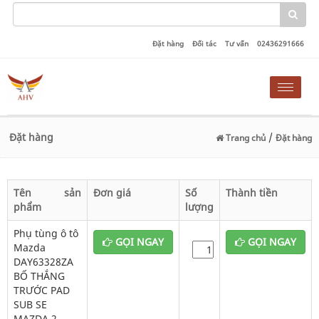
Đặt hàng
Đối tác
Tư vấn
02436291666
Toggle
naviga
Đặt hàng
/
Trang chủ
Đặt hàng
Tên sản
Đơn giá
Số
Thành tiền
phẩm
lượng
Phụ tùng ô tô
GỌI NGAY
GỌI NGAY
Mazda
DAY63328ZA
BỐ THẮNG
TRƯỚC PAD
SUB SE
MAZDA 2