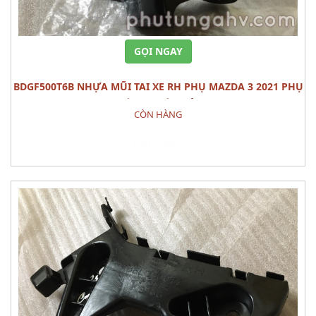
GỌI NGAY
BDGF500T6B NHỰA MŨI TAI XE RH PHỤ MAZDA 3 2021 PHỤ
TÙNG THÂN VỎ
CÒN HÀNG
Đặt hàng