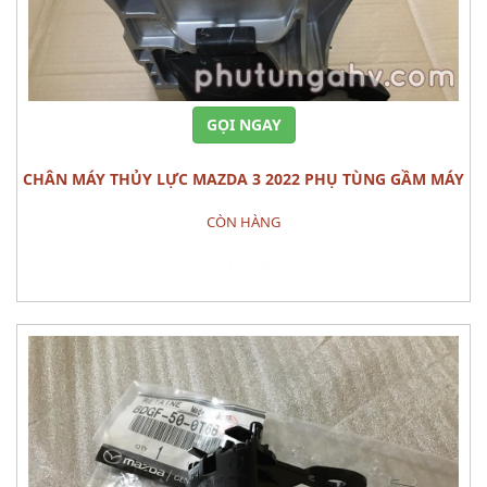
GỌI NGAY
CHÂN MÁY THỦY LỰC MAZDA 3 2022 PHỤ TÙNG GẦM MÁY
CÒN HÀNG
Đặt hàng