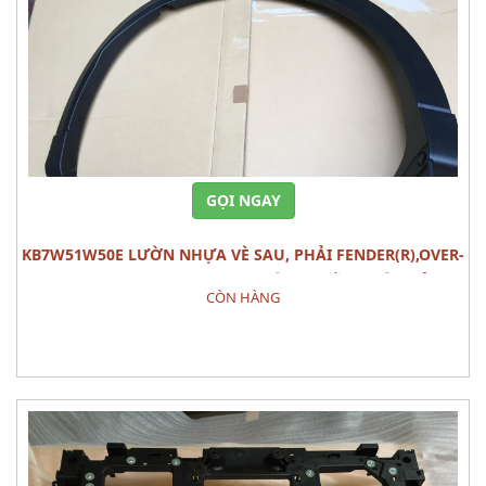
GỌI NGAY
KB7W51W50E LƯỜN NHỰA VÈ SAU, PHẢI FENDER(R),OVER-
RR MAZDA CX-5 (2020) PHỤ TÙNG PHẦN THÂN VỎ
CÒN HÀNG
Đặt hàng