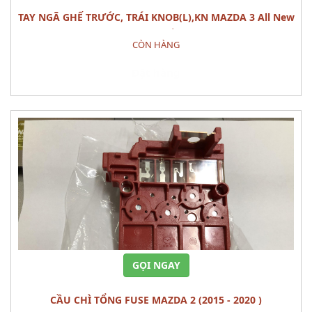
TAY NGÃ GHẾ TRƯỚC, TRÁI KNOB(L),KN MAZDA 3 All New
(1.5L) CÁI
CÒN HÀNG
Đặt hàng
GỌI NGAY
CẦU CHÌ TỔNG FUSE MAZDA 2 (2015 - 2020 )