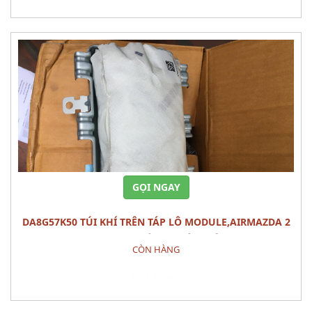
GỌI NGAY
DA8G57K50 TÚI KHÍ TRÊN TÁP LÔ MODULE,AIRMAZDA 2
(2015) PHỤ TÙNG PHÂN ĐIỆN
CÒN HÀNG
Đặt hàng