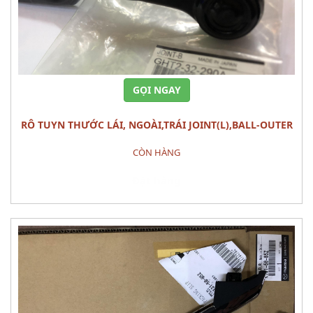
GỌI NGAY
RÔ TUYN THƯỚC LÁI, NGOÀI,TRÁI JOINT(L),BALL-OUTER
MAZDA 6 (2013)
CÒN HÀNG
Đặt hàng