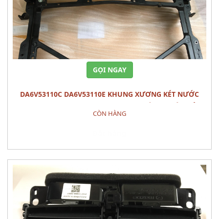
GỌI NGAY
DA6V53110C DA6V53110E KHUNG XƯƠNG KÉT NƯỚC
PANEL,SHRO MAZDA 2 (2015) - PHỤ TÙNG THÂN VỎ
CÒN HÀNG
Đặt hàng