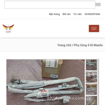
Đặt hàng
Đối tác
Tư vấn
02436291666
Toggle
naviga
Trang chủ
/ Phụ tùng ô tô Mazda