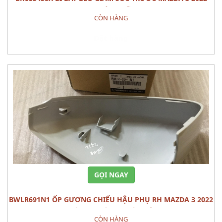
PHỤ TÙNG GẦM
CÒN HÀNG
Đặt hàng
GỌI NGAY
BWLR691N1 ỐP GƯƠNG CHIẾU HẬU PHỤ RH MAZDA 3 2022
CÁI PHỤ TÙNG THÂN VỎ
CÒN HÀNG