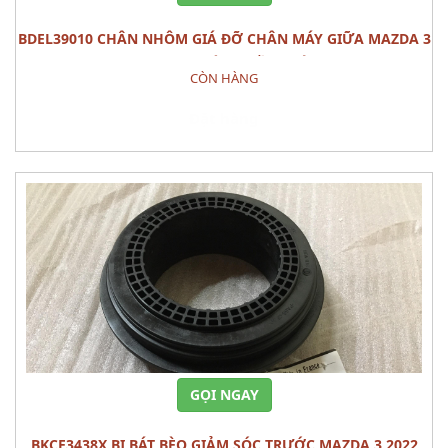
BDEL39010 CHÂN NHÔM GIÁ ĐỠ CHÂN MÁY GIỮA MAZDA 3
2022 PHỤ TÙNG GẦM MÁY
CÒN HÀNG
Đặt hàng
GỌI NGAY
BKCE3438X BI BÁT BÈO GIẢM SÓC TRƯỚC MAZDA 3 2022