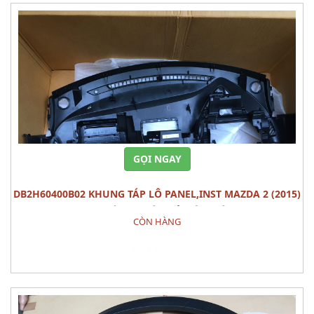
GỌI NGAY
DB2H60400B02 KHUNG TÁP LÔ PANEL,INST MAZDA 2 (2015)
PHỤ TÙNG THÂN VỎ NỘI THÂT
CÒN HÀNG
Đặt hàng