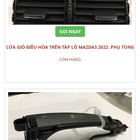
GỌI NGAY
CỬA GIÓ ĐIỀU HÒA TRÊN TÁP LÔ MAZDA3 2022 .PHỤ TÙNG
THÂN VỎ NỘI THẤT
CÒN HÀNG
Đặt hàng