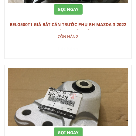
GỌI NGAY
BELG500T1 GIÁ BẮT CẢN TRƯỚC PHỤ RH MAZDA 3 2022
PHỤ TÙNG THÂN VỎ
CÒN HÀNG
Đặt hàng
GỌI NGAY