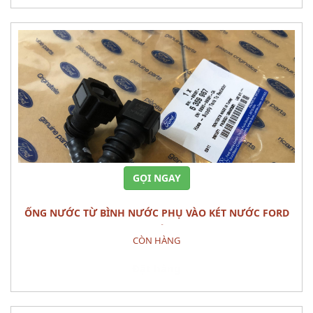
GỌI NGAY
ỐNG NƯỚC TỪ BÌNH NƯỚC PHỤ VÀO KÉT NƯỚC FORD
RANGER CHÍNH HÃNG
CÒN HÀNG
Đặt hàng