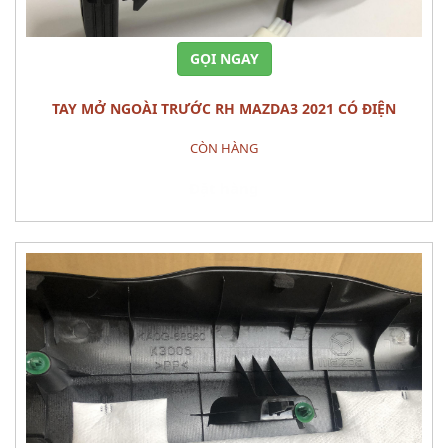
GỌI NGAY
TAY MỞ NGOÀI TRƯỚC RH MAZDA3 2021 CÓ ĐIỆN
CÒN HÀNG
Đặt hàng