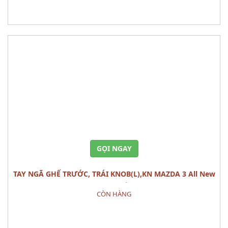
Đặt hàng
GỌI NGAY
TAY NGÃ GHẾ TRƯỚC, TRÁI KNOB(L),KN MAZDA 3 All New
(1.5L) CÁI
CÒN HÀNG
Đặt hàng