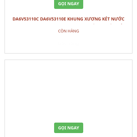
GỌI NGAY
DA6V53110C DA6V53110E KHUNG XƯƠNG KÉT NƯỚC
PANEL,SHRO MAZDA 2 (2015) - PHỤ TÙNG THÂN VỎ
CÒN HÀNG
Đặt hàng
GỌI NGAY