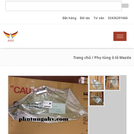
Đặt hàng
Đối tác
Tư vấn
02436291666
Toggle
naviga
Trang chủ
/ Phụ tùng ô tô Mazda