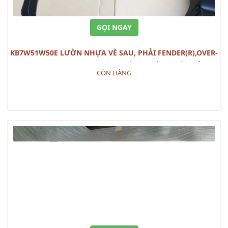
GỌI NGAY
KB7W51W50E LƯỜN NHỰA VÈ SAU, PHẢI FENDER(R),OVER-
RR MAZDA CX-5 (2020) PHỤ TÙNG PHẦN THÂN VỎ
CÒN HÀNG
Đặt hàng