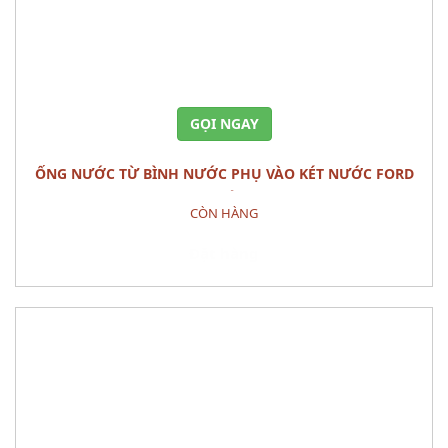
GỌI NGAY
ỐNG NƯỚC TỪ BÌNH NƯỚC PHỤ VÀO KÉT NƯỚC FORD
RANGER CHÍNH HÃNG
CÒN HÀNG
Đặt hàng