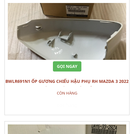
GỌI NGAY
BWLR691N1 ỐP GƯƠNG CHIẾU HẬU PHỤ RH MAZDA 3 2022
CÁI PHỤ TÙNG THÂN VỎ
CÒN HÀNG
Đặt hàng