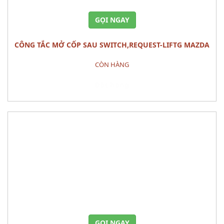
GỌI NGAY
CÔNG TẮC MỞ CỐP SAU SWITCH,REQUEST-LIFTG MAZDA
CX-5
CÒN HÀNG
Đặt hàng
GỌI NGAY