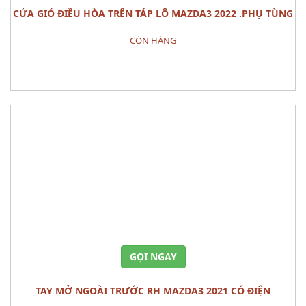
CỬA GIÓ ĐIỀU HÒA TRÊN TÁP LÔ MAZDA3 2022 .PHỤ TÙNG
THÂN VỎ NỘI THẤT
CÒN HÀNG
Đặt hàng
GỌI NGAY
TAY MỞ NGOÀI TRƯỚC RH MAZDA3 2021 CÓ ĐIỆN