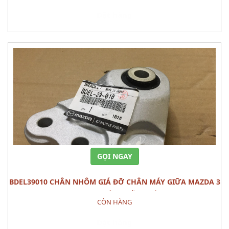
Đặt hàng
GỌI NGAY
BDEL39010 CHÂN NHÔM GIÁ ĐỠ CHÂN MÁY GIỮA MAZDA 3
2022 PHỤ TÙNG GẦM MÁY
CÒN HÀNG
Đặt hàng