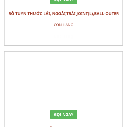
RÔ TUYN THƯỚC LÁI, NGOÀI,TRÁI JOINT(L),BALL-OUTER
MAZDA 6 (2013)
CÒN HÀNG
Đặt hàng
GỌI NGAY