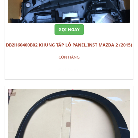
GỌI NGAY
DB2H60400B02 KHUNG TÁP LÔ PANEL,INST MAZDA 2 (2015)
PHỤ TÙNG THÂN VỎ NỘI THÂT
CÒN HÀNG
Đặt hàng