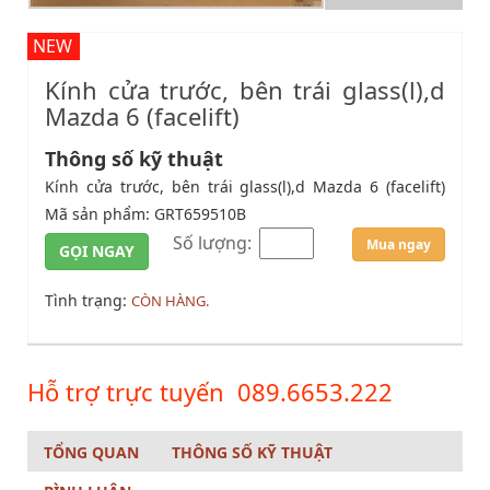
NEW
Kính cửa trước, bên trái glass(l),d
Mazda 6 (facelift)
Thông số kỹ thuật
Kính cửa trước, bên trái glass(l),d Mazda 6 (facelift)
Mã sản phẩm: GRT659510B
Số lượng:
Mua ngay
GỌI NGAY
Tình trạng:
CÒN HÀNG.
Hỗ trợ trực tuyến
089.6653.222
TỔNG QUAN
THÔNG SỐ KỸ THUẬT