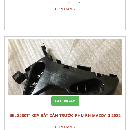
TÙNG THÂN VỎ
CÒN HÀNG
Đặt hàng
GỌI NGAY
BELG500T1 GIÁ BẮT CẢN TRƯỚC PHỤ RH MAZDA 3 2022
PHỤ TÙNG THÂN VỎ
CÒN HÀNG