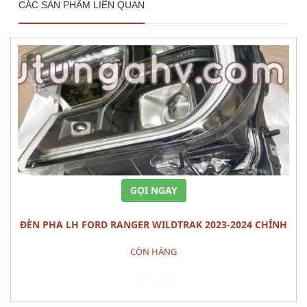
CÁC SẢN PHẨM LIÊN QUAN
GỌI NGAY
ĐÈN PHA LH FORD RANGER WILDTRAK 2023-2024 CHÍNH
HÃNG – MÃ N1WZ-13101-J
CÒN HÀNG
Đặt hàng