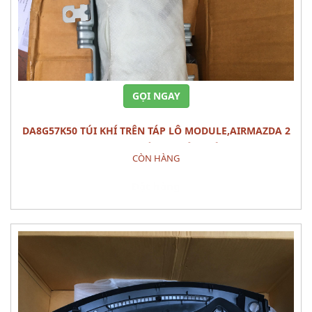
GỌI NGAY
DA8G57K50 TÚI KHÍ TRÊN TÁP LÔ MODULE,AIRMAZDA 2
(2015) PHỤ TÙNG PHÂN ĐIỆN
CÒN HÀNG
Đặt hàng