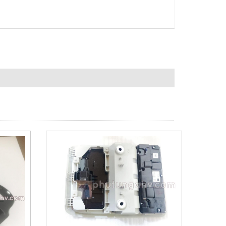
, PHẢI HINGE(R),DOOR-LOWER