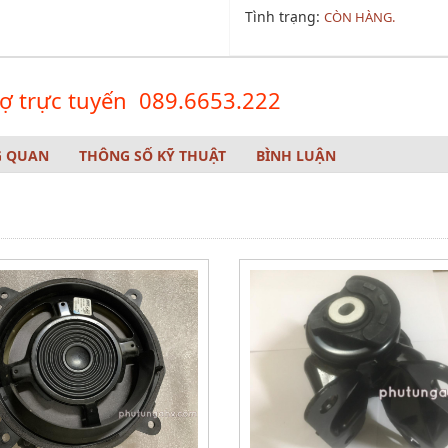
Tình trạng:
CÒN HÀNG.
ợ trực tuyến
089.6653.222
 QUAN
THÔNG SỐ KỸ THUẬT
BÌNH LUẬN
tùng: UC9P58240B
 phụ tùng: BẢN LỀ CỬA TRƯỚC, DƯỚI
 xe: MAZDA BT-50
: phần thân vỏ