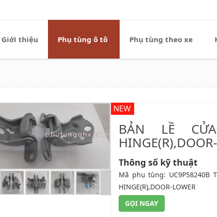
Giới thiệu
Phụ tùng ô tô
Phụ tùng theo xe
NEW
BẢN LỀ CỬA
HINGE(R),DOOR
Thông số kỹ thuật
Mã phụ tùng: UC9P58240B T
HINGE(R),DO
GỌI NGAY