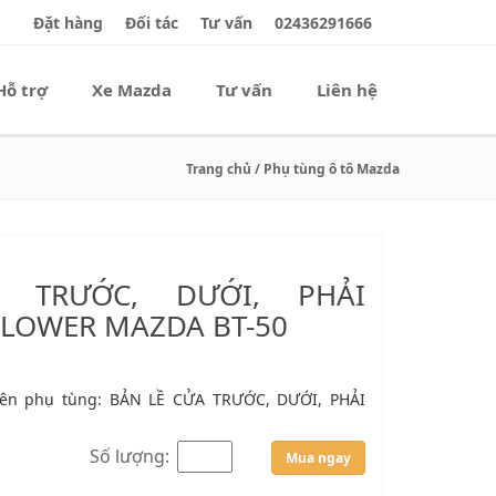
Đặt hàng
Đối tác
Tư vấn
02436291666
Hỗ trợ
Xe Mazda
Tư vấn
Liên hệ
Trang chủ
/ Phụ tùng ô tô Mazda
 TRƯỚC, DƯỚI, PHẢI
-LOWER MAZDA BT-50
ên phụ tùng: BẢN LỀ CỬA TRƯỚC, DƯỚI, PHẢI
OR-LOWER
Số lượng:
Mua ngay