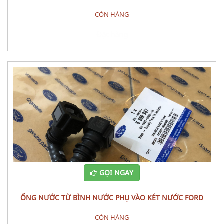
3 2010
CÒN HÀNG
Đặt hàng
GỌI NGAY
ỐNG NƯỚC TỪ BÌNH NƯỚC PHỤ VÀO KÉT NƯỚC FORD
RANGER CHÍNH HÃNG
CÒN HÀNG