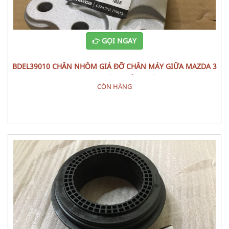
GỌI NGAY
BDEL39010 CHÂN NHÔM GIÁ ĐỠ CHÂN MÁY GIỮA MAZDA 3
2022 PHỤ TÙNG GẦM MÁY
CÒN HÀNG
Đặt hàng