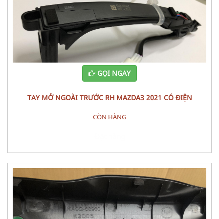
GỌI NGAY
TAY MỞ NGOÀI TRƯỚC RH MAZDA3 2021 CÓ ĐIỆN
CÒN HÀNG
Đặt hàng