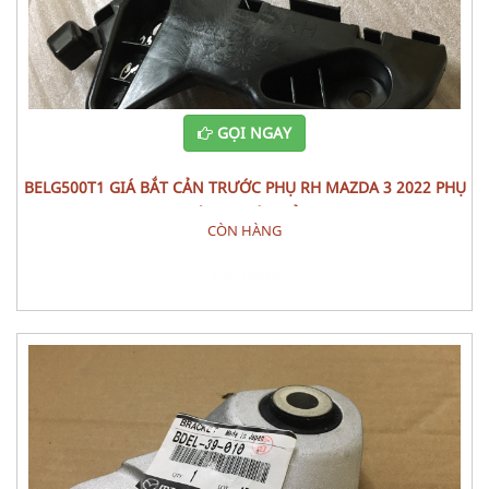
GỌI NGAY
BELG500T1 GIÁ BẮT CẢN TRƯỚC PHỤ RH MAZDA 3 2022 PHỤ
TÙNG THÂN VỎ
CÒN HÀNG
Đặt hàng