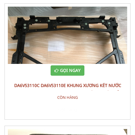
GỌI NGAY
DA6V53110C DA6V53110E KHUNG XƯƠNG KÉT NƯỚC
PANEL,SHRO MAZDA 2 (2015) - PHỤ TÙNG THÂN VỎ
CÒN HÀNG
Đặt hàng