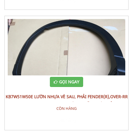
GỌI NGAY
KB7W51W50E LƯỜN NHỰA VÈ SAU, PHẢI FENDER(R),OVER-RR
MAZDA CX-5 (2020) PHỤ TÙNG PHẦN THÂN VỎ
CÒN HÀNG
Đặt hàng