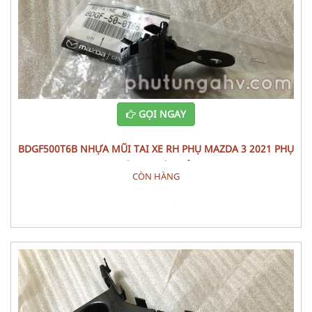
GỌI NGAY
BDGF500T6B NHỰA MŨI TAI XE RH PHỤ MAZDA 3 2021 PHỤ
TÙNG THÂN VỎ
CÒN HÀNG
Đặt hàng