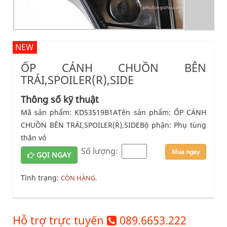
NEW
ỐP CÁNH CHUỒN BÊN
TRÁI,SPOILER(R),SIDE
Thông số kỹ thuật
Mã sản phẩm: KD53519B1ATên sản phẩm: ỐP CÁNH
CHUỒN BÊN TRÁI,SPOILER(R),SIDEBộ phận: Phụ tùng
thân vỏ
Số lượng:
Mua ngay
GỌI NGAY
Tình trạng:
CÒN HÀNG.
Hỗ trợ trực tuyến
089.6653.222