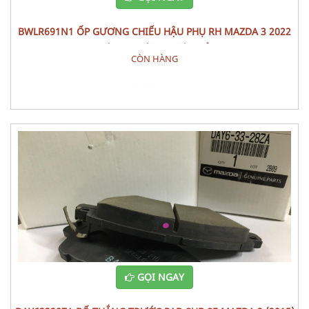
BWLR691N1 ỐP GƯƠNG CHIẾU HẬU PHỤ RH MAZDA 3 2022
CÁI PHỤ TÙNG THÂN VỎ
CÒN HÀNG
Đặt hàng
GỌI NGAY