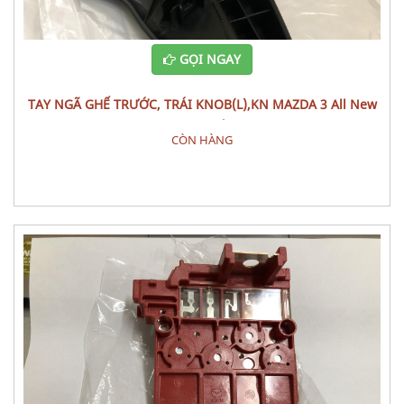
GỌI NGAY
TAY NGÃ GHẾ TRƯỚC, TRÁI KNOB(L),KN MAZDA 3 All New
(1.5L) CÁI
CÒN HÀNG
Đặt hàng