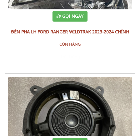
GỌI NGAY
ĐÈN PHA LH FORD RANGER WILDTRAK 2023-2024 CHÍNH
HÃNG – MÃ N1WZ-13101-J
CÒN HÀNG
Đặt hàng