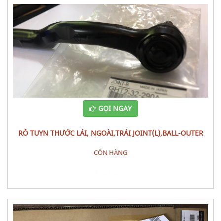
GỌI NGAY
RÔ TUYN THƯỚC LÁI, NGOÀI,TRÁI JOINT(L),BALL-OUTER
MAZDA 6 (2013)
CÒN HÀNG
Đặt hàng