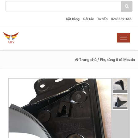
Đặt hàng
Đối tác
Tư vấn
02436291666
Toggle
naviga
Trang chủ
/ Phụ tùng ô tô Mazda