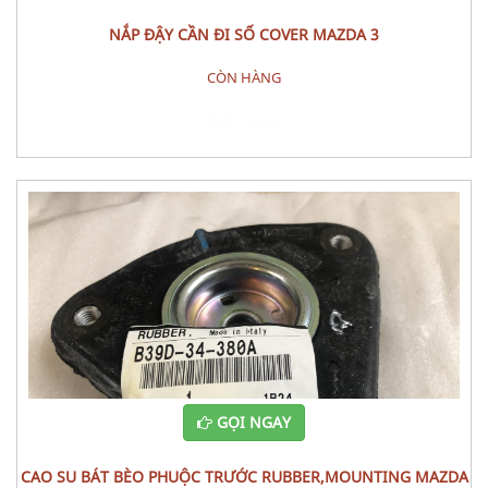
NẮP ĐẬY CẦN ĐI SỐ COVER MAZDA 3
CÒN HÀNG
Đặt hàng
GỌI NGAY
CAO SU BÁT BÈO PHUỘC TRƯỚC RUBBER,MOUNTING MAZDA