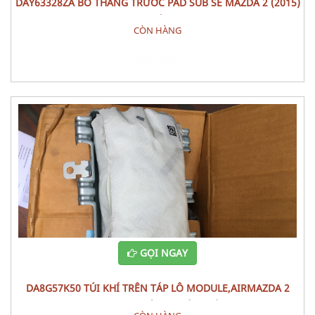
DAY63328ZA BỐ THẮNG TRƯỚC PAD SUB SE MAZDA 2 (2015)
BỘ
CÒN HÀNG
Đặt hàng
GỌI NGAY
DA8G57K50 TÚI KHÍ TRÊN TÁP LÔ MODULE,AIRMAZDA 2
(2015) PHỤ TÙNG PHÂN ĐIỆN