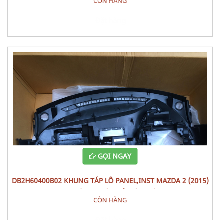
CÒN HÀNG
Đặt hàng
GỌI NGAY
DB2H60400B02 KHUNG TÁP LÔ PANEL,INST MAZDA 2 (2015)
PHỤ TÙNG THÂN VỎ NỘI THÂT
CÒN HÀNG
Đặt hàng