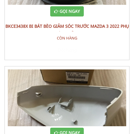
GỌI NGAY
BKCE3438X BI BÁT BÈO GIẢM SÓC TRƯỚC MAZDA 3 2022 PHỤ
TÙNG GẦM
CÒN HÀNG
Đặt hàng
GỌI NGAY