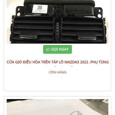
GỌI NGAY
CỬA GIÓ ĐIỀU HÒA TRÊN TÁP LÔ MAZDA3 2022 .PHỤ TÙNG
THÂN VỎ NỘI THẤT
CÒN HÀNG
Đặt hàng