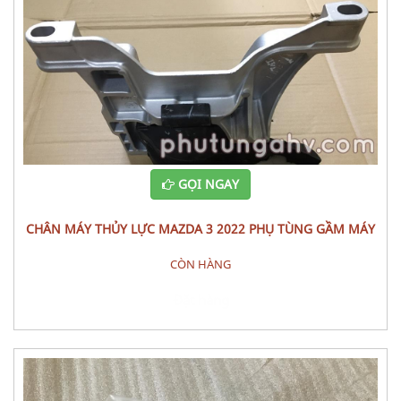
GỌI NGAY
CHÂN MÁY THỦY LỰC MAZDA 3 2022 PHỤ TÙNG GẦM MÁY
CÒN HÀNG
Đặt hàng