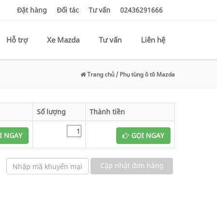
Đặt hàng
Đối tác
Tư vấn
02436291666
Hỗ trợ
Xe Mazda
Tư vấn
Liên hệ
Trang chủ
/ Phụ tùng ô tô Mazda
Số lượng
Thành tiền
I NGAY
GỌI NGAY