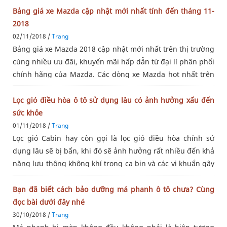
Bảng giá xe Mazda cập nhật mới nhất tính đến tháng 11-
2018
02/11/2018 /
Trang
Bảng giá xe Mazda 2018 cập nhật mới nhất trên thị trường
cùng nhiều ưu đãi, khuyến mãi hấp dẫn từ đại lí phân phối
chính hãng của Mazda. Các dòng xe Mazda hot nhất trên
thị trường. Mazda 3, Mazda 6, Mazda CX-5, Mazda BT-50,
… Cụ thể,
Lọc gió điều hòa ô tô sử dụng lâu có ảnh hưởng xấu đến
sức khỏe
01/11/2018 /
Trang
Lọc gió Cabin hay còn gọi là lọc gió điều hòa chính sử
dụng lâu sẽ bị bẩn, khi đó sẽ ảnh hưởng rất nhiều đến khả
năng lưu thông không khí trong ca bin và các vi khuẩn gây
ô nhiễm sẽ có cơ hội hoạt động mạnh hơn khi xe vận
hành. Triệu
Bạn đã biết cách bảo dưỡng má phanh ô tô chưa? Cùng
đọc bài dưới đây nhé
30/10/2018 /
Trang