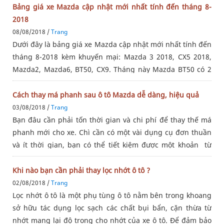
thống
Bảng giá xe Mazda cập nhật mới nhất tính đến tháng 8-
2018
08/08/2018 /
Trang
Dưới đây là bảng giá xe Mazda cập nhật mới nhất tính đến
tháng 8-2018 kèm khuyến mại: Mazda 3 2018, CX5 2018,
Mazda2, Mazda6, BT50, CX9. Tháng này Mazda BT50 có 2
phiên bản mới và giá cũng giảm so với tháng trước. Bảng
giá xe
Cách thay má phanh sau ô tô Mazda dễ dàng, hiệu quả
03/08/2018 /
Trang
Bạn đâu cần phải tốn thời gian và chi phí để thay thế má
phanh mới cho xe. Chì cần có một vài dụng cụ đơn thuần
và ít thời gian, bạn có thể tiết kiệm được một khoản từ
việc tự mua má phanh sau và thay thế cho xe của mình.
Hôm
Khi nào bạn cần phải thay lọc nhớt ô tô ?
02/08/2018 /
Trang
Lọc nhớt ô tô là một phụ tùng ô tô nằm bên trong khoang
sở hữu tác dụng lọc sạch các chất bụi bẩn, cặn thừa từ
nhớt mang lại độ trong cho nhớt của xe ô tô. Để đảm bảo