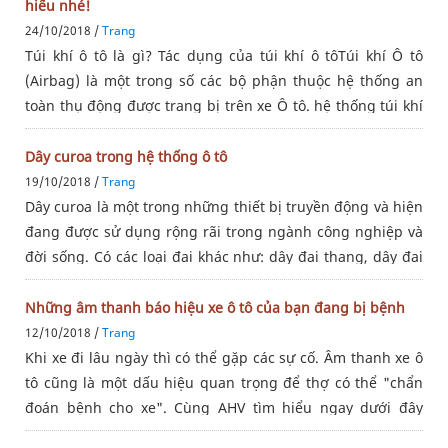
hiểu nhé!
24/10/2018 /
Trang
Túi khí ô tô là gì? Tác dụng của túi khí ô tôTúi khí Ô tô
(Airbag) là một trong số các bộ phận thuộc hệ thống an
toàn thụ động được trang bị trên xe Ô tô. hệ thống túi khí
trên ô tô sẽ tự động được bơm đầy khí khi có va chạm đối
với
Dây curoa trong hệ thống ô tô
19/10/2018 /
Trang
Dây curoa là một trong những thiết bị truyền động và hiện
đang được sử dụng rộng rãi trong ngành công nghiệp và
đời sống. Có các loại đai khác như: dây đai thang, dây đai
răng, dây đai phi tròn, dây đai bản dẹt…Dây curoa là một
phụ
Những âm thanh báo hiệu xe ô tô của bạn đang bị bệnh
12/10/2018 /
Trang
Khi xe đi lâu ngày thì có thể gặp các sự cố. Âm thanh xe ô
tô cũng là một dấu hiệu quan trọng để thợ có thể "chẩn
đoán bệnh cho xe". Cùng AHV tìm hiểu ngay dưới đây
nhé!1 Âm thanh như tiếng gió rít Khi khởi động xe và bạn