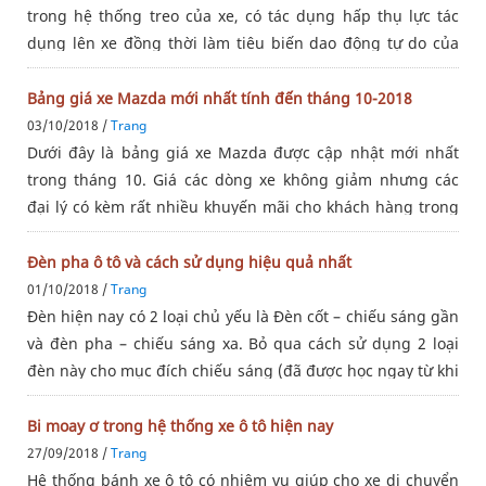
trong hệ thống treo của xe, có tác dụng hấp thụ lực tác
dụng lên xe đồng thời làm tiêu biến dao động tự do của
lực đàn hồi. Nguyên lý hoạt động của giảm xóc là thông
qua chuyển
Bảng giá xe Mazda mới nhất tính đến tháng 10-2018
03/10/2018 /
Trang
Dưới đây là bảng giá xe Mazda được cập nhật mới nhất
trong tháng 10. Giá các dòng xe không giảm nhưng các
đại lý có kèm rất nhiều khuyến mãi cho khách hàng trong
tháng. Cùng AHV tôi xem ngay nào!Bảng giá xe Mazda cập
nhật mới nhất
Đèn pha ô tô và cách sử dụng hiệu quả nhất
01/10/2018 /
Trang
Đèn hiện nay có 2 loại chủ yếu là Đèn cốt – chiếu sáng gần
và đèn pha – chiếu sáng xa. Bỏ qua cách sử dụng 2 loại
đèn này cho mục đích chiếu sáng (đã được học ngay từ khi
bắt đầu lái xe). Hôm nay phụ tùng Mazda AHV sẽ cung cấp
cho
Bi moay ơ trong hệ thống xe ô tô hiện nay
27/09/2018 /
Trang
Hệ thống bánh xe ô tô có nhiệm vụ giúp cho xe di chuyển