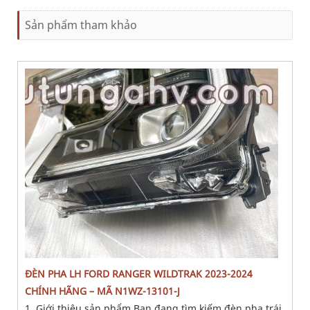
xe vận hành tốt, các bạn nên thay nhớt thường xuyên để
Sản phẩm tham khảo
cho xe vận
ĐÈN PHA LH FORD RANGER WILDTRAK 2023-2024
CHÍNH HÃNG – MÃ N1WZ-13101-J
1. Giới thiệu sản phẩm Bạn đang tìm kiếm đèn pha trái