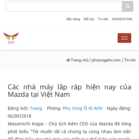
Đặt hàng
Đối tác
Tư vấn
02436291666
Toggle
naviga
Trang chủ
/ phutungahv.com
/ Tin tức
Các nhà máy lắp ráp hiện nay của
Mazda tại Việt Nam
Đăng bởi:
Trang
Phòng:
Phụ tùng Ô tô AHV
Ngày đăng:
06/09/2018
Masamichi Kogai - Chủ tịch kiêm CEO của Mazda đã từng
phát biểu "Tôi muốn tất cả chúng ta cùng nhau làm việc