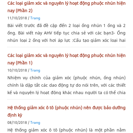
nghe được
Các loại giảm xóc và nguyên lý hoạt động phuộc nhún hiện
nay (Phần 2)
11/10/2018 /
Trang
Bài viết trước đã đề cập đến 2 loại ống nhún 1 ống và 2
ống. Bài viết này AHV tiếp tục chia sẻ với các bạn3- Ống
nhún loại 2 ống với hơi áp lực :Cấu tạo giảm xóc loại hai
ống kết hợp khí nén Kết hợp tính ưu việt của 2 loại trên,
Các loại giảm xóc và nguyên lý hoạt động phuộc nhún hiện
nay (Phần 1)
10/10/2018 /
Trang
Nhiệm vụ chính của giảm xóc (phuộc nhún, ống nhún)
chính là dập tắt các dao động tự do nói trên, với các thiết
kế và nguyên lý hoạt động khác nhau người ta có thể chia
thành các loại giảm xóc như sau:- Loại Giảm xóc 1 ống-
Loại Giảm
Hệ thống giảm xóc ô tô (phuộc nhún) nên được bảo dưỡng
định kỳ
08/10/2018 /
Trang
Hệ thống giảm xóc ô tô (phuộc nhún) là một phần nằm