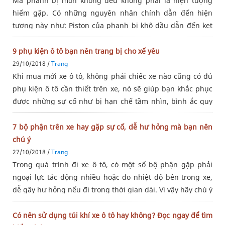
Má phanh bị mòn không đều không phải là hiện tượng
hiếm gặp. Có những nguyên nhân chính dẫn đến hiện
tượng này như: Piston của phanh bị khô dầu dẫn đến kẹt
hoặc hoạt động không trơn tru. Việc này sẽ khiến các má
phanh di chuyển không
9 phụ kiện ô tô bạn nên trang bị cho xế yêu
29/10/2018 /
Trang
Khi mua mới xe ô tô, không phải chiếc xe nào cũng có đủ
phụ kiện ô tô cần thiết trên xe, nó sẽ giúp bạn khắc phục
được những sự cố như bị hạn chế tầm nhìn, bình ắc quy
hết điện hay việc thủng lốp xe... Dưới đây là những đồ
dùng cần
7 bộ phận trên xe hay gặp sự cố, dễ hư hỏng mà bạn nên
chú ý
27/10/2018 /
Trang
Trong quá trình đi xe ô tô, có một số bộ phận gặp phải
ngoại lực tác động nhiều hoặc do nhiệt độ bên trong xe,
dễ gây hư hỏng nếu đi trong thời gian dài. Vì vậy hãy chú ý
để kiểm tra và thay thế ngay nhé!1. Giảm chấn trướcTrong
quá
Có nên sử dụng túi khí xe ô tô hay không? Đọc ngay để tìm