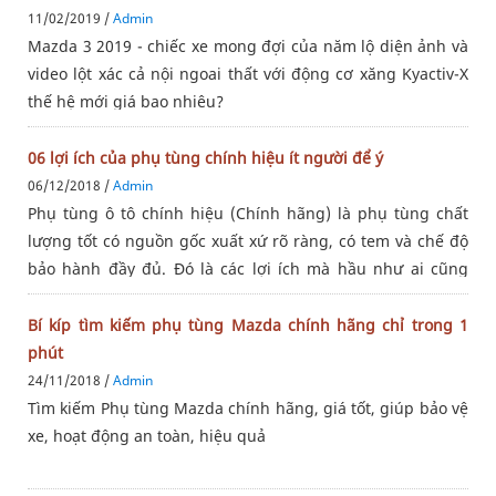
11/02/2019 /
Admin
Mazda 3 2019 - chiếc xe mong đợi của năm lộ diện ảnh và
video lột xác cả nội ngoai thất với động cơ xăng Kyactiv-X
thế hệ mới giá bao nhiêu?
06 lợi ích của phụ tùng chính hiệu ít người để ý
06/12/2018 /
Admin
Phụ tùng ô tô chính hiệu (Chính hãng) là phụ tùng chất
lượng tốt có nguồn gốc xuất xứ rõ ràng, có tem và chế độ
bảo hành đầy đủ. Đó là các lợi ích mà hầu như ai cũng
biết. Nhưng 06 lợi ích sau đây, có thể bạn chưa chú ý đến.
Bí kíp tìm kiếm phụ tùng Mazda chính hãng chỉ trong 1
phút
24/11/2018 /
Admin
Tìm kiếm Phụ tùng Mazda chính hãng, giá tốt, giúp bảo vệ
xe, hoạt động an toàn, hiệu quả