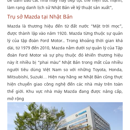
để đảm bảo các nhà máy này tiếp tục thể hiện sức mạnh,
làm rạng danh lịch sử Nhật Bản về kỹ thuật sản xuất",
Trụ sở Mazda tại Nhật Bản
Mazda là thương hiệu đến từ đất nước “Mặt trời mọc”,
được thành lập vào năm 1920. Mazda từng thuộc sự quản
lý của tập đoàn Ford Motor.. Trong khoảng thời gian khá
dài, từ 1979 đến 2010, Mazda nằm dưới sự quản lý của Tập
đoàn Ford Motor và sự phụ thuộc đó khiến thương hiệu
này ít nhiều bị “phai màu” Nhật Bản trong mắt của nhiều
người tiêu dùng Việt Nam so với những Toyota, Honda,
Mitsubishi, Suzuki… Hiện nay hãng xe Nhật Bản cũng thực
hiện chuyển giao công nghệ đến các nhà máy trên toàn
thế giới. Khu vực nhà máy Mazda đang được nâng cấp,
mở rộng