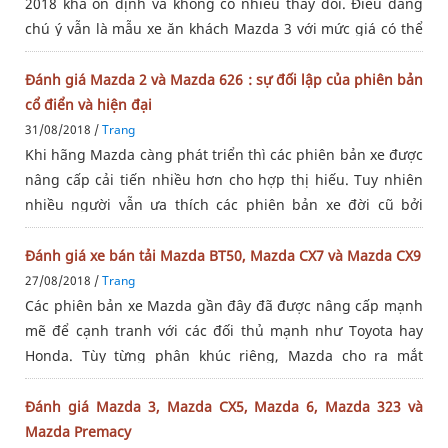
2018 khá ổn định và không có nhiều thay đổi. Điều đáng
chú ý vẫn là mẫu xe ăn khách Mazda 3 với mức giá có thể
nói là cạnh tranh nhất phân khúc. Mazda 3 sedan hiện
được bán
Đánh giá Mazda 2 và Mazda 626 : sự đối lập của phiên bản
cổ điển và hiện đại
31/08/2018 /
Trang
Khi hãng Mazda càng phát triển thì các phiên bản xe được
nâng cấp cải tiến nhiều hơn cho hợp thị hiếu. Tuy nhiên
nhiều người vẫn ưa thích các phiên bản xe đời cũ bởi
những đặc điểm như giá rẻ, động cơ bền,... Vậy hãy cũng
phụ tùng
Đánh giá xe bán tải Mazda BT50, Mazda CX7 và Mazda CX9
27/08/2018 /
Trang
Các phiên bản xe Mazda gần đây đã được nâng cấp mạnh
mẽ để cạnh tranh với các đối thủ mạnh như Toyota hay
Honda. Tùy từng phân khúc riêng, Mazda cho ra mắt
những dòng xe phù hợp với nhu cầu người mua. Vậy đâu
là lựa chọn hợp lý? hãy
Đánh giá Mazda 3, Mazda CX5, Mazda 6, Mazda 323 và
Mazda Premacy