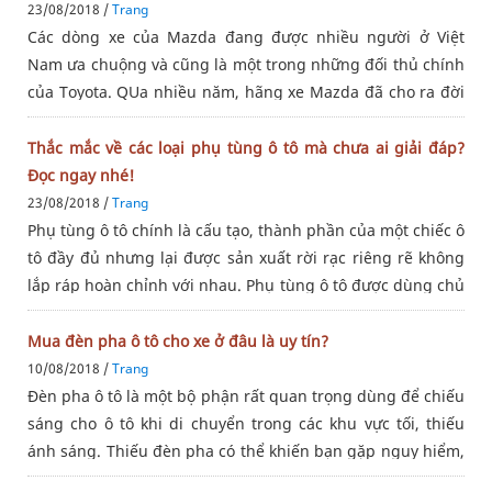
23/08/2018 /
Trang
Các dòng xe của Mazda đang được nhiều người ở Việt
Nam ưa chuộng và cũng là một trong những đối thủ chính
của Toyota. QUa nhiều năm, hãng xe Mazda đã cho ra đời
rất nhiều dòng xe khác nhau để phục vụ người tiêu dùng.
Vậy hãy cùng tìm
Thắc mắc về các loại phụ tùng ô tô mà chưa ai giải đáp?
Đọc ngay nhé!
23/08/2018 /
Trang
Phụ tùng ô tô chính là cấu tạo, thành phần của một chiếc ô
tô đầy đủ nhưng lại được sản xuất rời rạc riêng rẽ không
lắp ráp hoàn chỉnh với nhau. Phụ tùng ô tô được dùng chủ
yếu để thay thế những bộ phận ô tô khi đã cũ hoặc hỏng.
Nhưng
Mua đèn pha ô tô cho xe ở đâu là uy tín?
10/08/2018 /
Trang
Đèn pha ô tô là một bộ phận rất quan trọng dùng để chiếu
sáng cho ô tô khi di chuyển trong các khu vực tối, thiếu
ánh sáng. Thiếu đèn pha có thể khiến bạn gặp nguy hiểm,
gây tai nạn khi đi trên đường. Cách thức bảo dưỡng hệ