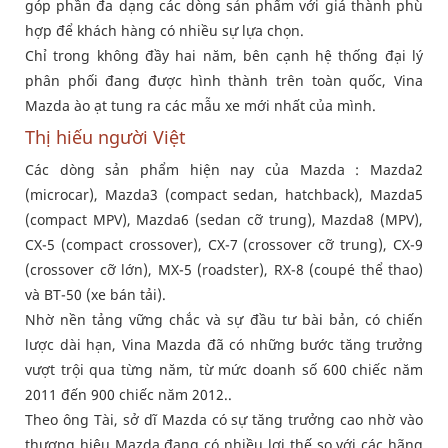
góp phần đa dạng các dòng sản phẩm với giá thành phù
hợp để khách hàng có nhiều sự lựa chọn.
Chỉ trong không đầy hai năm, bên cạnh hệ thống đại lý
phân phối đang được hình thành trên toàn quốc, Vina
Mazda ào ạt tung ra các mẫu xe mới nhất của mình.
Thị hiếu người Việt
Các dòng sản phẩm hiện nay của Mazda : Mazda2
(microcar), Mazda3 (compact sedan, hatchback), Mazda5
(compact MPV), Mazda6 (sedan cỡ trung), Mazda8 (MPV),
CX-5 (compact crossover), CX-7 (crossover cỡ trung), CX-9
(crossover cỡ lớn), MX-5 (roadster), RX-8 (coupé thể thao)
và BT-50 (xe bán tải).
Nhờ nền tảng vững chắc và sự đầu tư bài bản, có chiến
lược dài hạn, Vina Mazda đã có những bước tăng trưởng
vượt trội qua từng năm, từ mức doanh số 600 chiếc năm
2011 đến 900 chiếc năm 2012..
Theo ông Tài, sở dĩ Mazda có sự tăng trưởng cao nhờ vào
thương hiệu Mazda đang có nhiều lợi thế so với các hãng