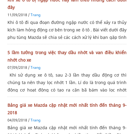
đây
11/09/2018 /
Trang
Khi ô tô đi qua đoạn đường ngập nước có thể xảy ra thủy
kích làm hỏng động cơ bên trong xe ô tô . Bài viết dưới đây
phụ tùng Mazda sẽ chia sẻ các cách xử lý khi bạn gặp tình
huống này nhé!Nguyên nhân khiến xe bị chết máySau mỗi
trận
5 lầm tưởng trong việc thay dầu nhớt và van điều khiển
nhớt cho xe
07/09/2018 /
Trang
Khi sử dụng xe ô tô, sau 2-3 lần thay dầu động cơ thì
chúng ta nên thay lọc nhớt 1 lần. Lí do là trong quá trình
động cơ hoạt động có tạo ra cặn bã bám vào lọc nhớt
khiến xe không hoạt động trôi chảy. Ngoài ra một bộ phận
quan
Bảng giá xe Mazda cập nhật mới nhất tính đến tháng 9-
2018
04/09/2018 /
Trang
Bảng giá xe Mazda cập nhật mới nhất tính đến tháng 9-