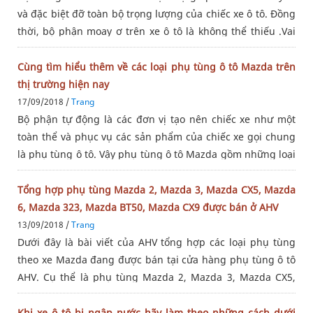
và đặc biệt đỡ toàn bộ trọng lượng của chiếc xe ô tô. Đồng
thời, bộ phận moay ơ trên xe ô tô là không thể thiếu .Vai
trò của vòng bi moay ơ đó chính là liên kết các bánh xe với
Cùng tìm hiểu thêm về các loại phụ tùng ô tô Mazda trên
thị trường hiện nay
17/09/2018 /
Trang
Bộ phận tự động là các đơn vị tạo nên chiếc xe như một
toàn thể và phục vụ các sản phẩm của chiếc xe gọi chung
là phụ tùng ô tô. Vậy phụ tùng ô tô Mazda gồm những loại
nào, hãy cũng AHV tìm hiểu thêm nhé!
Tổng hợp phụ tùng Mazda 2, Mazda 3, Mazda CX5, Mazda
6, Mazda 323, Mazda BT50, Mazda CX9 được bán ở AHV
13/09/2018 /
Trang
Dưới đây là bài viết của AHV tổng hợp các loại phụ tùng
theo xe Mazda đang được bán tại cửa hàng phụ tùng ô tô
AHV. Cụ thể là phụ tùng Mazda 2, Mazda 3, Mazda CX5,
Mazda 6, Mazda 323, Mazda BT50, Mazda CX9. Phụ tùng
Mazda
Khi xe ô tô bị ngập nước hãy làm theo những cách dưới