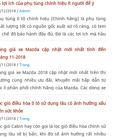
 lợi ích của phụ tùng chính hiệu ít người để ý
/12/2018 /
Admin
hụ tùng ô tô chính hiệu (Chính hãng) là phụ tùng
hất lượng tốt có nguồn gốc xuất xứ rõ ràng, có tem
à chế độ bảo hành đầy đủ. Đó là các lợi ích mà hầu
hư ai cũng biết. Nhưng 06 lợi ích sau đây, có thể
ạn chưa chú ý đến.
ảng giá xe Mazda cập nhật mới nhất tính đến
háng 11-2018
/11/2018 /
Trang
ảng giá xe Mazda 2018 cập nhật mới nhất trên thị
rường cùng nhiều ưu đãi, khuyến mãi hấp dẫn từ
ại lí phân phối chính hãng của Mazda. Các dòng xe
azda hot nhất trên thị trường. Mazda 3, Mazda 6,
azda CX-5, Mazda BT-50,… Cụ thể,
ọc gió điều hòa ô tô sử dụng lâu có ảnh hưởng xấu
ến sức khỏe
/11/2018 /
Trang
c gió Cabin hay còn gọi là lọc gió điều hòa chính sử
ụng lâu sẽ bị bẩn, khi đó sẽ ảnh hưởng rất nhiều