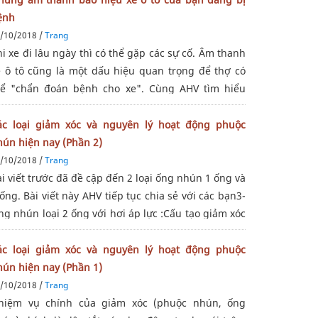
ệnh
/10/2018 /
Trang
i xe đi lâu ngày thì có thể gặp các sự cố. Âm thanh
e ô tô cũng là một dấu hiệu quan trọng để thợ có
hể "chẩn đoán bệnh cho xe". Cùng AHV tìm hiểu
gay dưới đây nhé!1 Âm thanh như tiếng gió rít Khi
hởi động xe và bạn nghe được
ác loại giảm xóc và nguyên lý hoạt động phuộc
hún hiện nay (Phần 2)
/10/2018 /
Trang
i viết trước đã đề cập đến 2 loại ống nhún 1 ống và
ống. Bài viết này AHV tiếp tục chia sẻ với các bạn3-
g nhún loại 2 ống với hơi áp lực :Cấu tạo giảm xóc
ại hai ống kết hợp khí nén Kết hợp tính ưu việt của
loại trên,
ác loại giảm xóc và nguyên lý hoạt động phuộc
hún hiện nay (Phần 1)
/10/2018 /
Trang
hiệm vụ chính của giảm xóc (phuộc nhún, ống