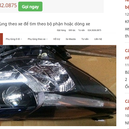
b
12
Kh
ùng theo xe để tìm theo bộ phận hoặc dòng xe
x
t
n
k
C
n
11
Bà
2 
Ốn
lo
2 
C
n
10
N