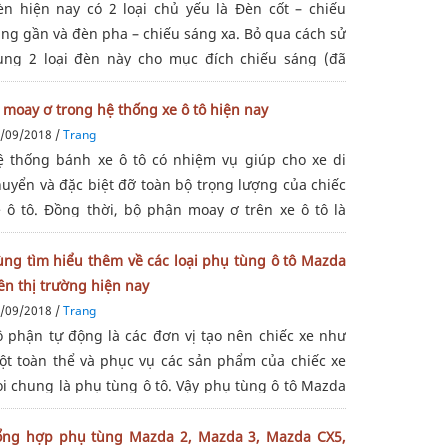
èn hiện nay có 2 loại chủ yếu là Đèn cốt – chiếu
áng gần và đèn pha – chiếu sáng xa. Bỏ qua cách sử
ụng 2 loại đèn này cho mục đích chiếu sáng (đã
ược học ngay từ khi bắt đầu lái xe). Hôm nay phụ
ùng Mazda AHV sẽ cung cấp cho
 moay ơ trong hệ thống xe ô tô hiện nay
/09/2018 /
Trang
ệ thống bánh xe ô tô có nhiệm vụ giúp cho xe di
huyển và đặc biệt đỡ toàn bộ trọng lượng của chiếc
e ô tô. Đồng thời, bộ phận moay ơ trên xe ô tô là
ông thể thiếu .Vai trò của vòng bi moay ơ đó chính
 liên kết các bánh xe với
ùng tìm hiểu thêm về các loại phụ tùng ô tô Mazda
ên thị trường hiện nay
/09/2018 /
Trang
ộ phận tự động là các đơn vị tạo nên chiếc xe như
ột toàn thể và phục vụ các sản phẩm của chiếc xe
ọi chung là phụ tùng ô tô. Vậy phụ tùng ô tô Mazda
ồm những loại nào, hãy cũng AHV tìm hiểu thêm
hé!
ổng hợp phụ tùng Mazda 2, Mazda 3, Mazda CX5,