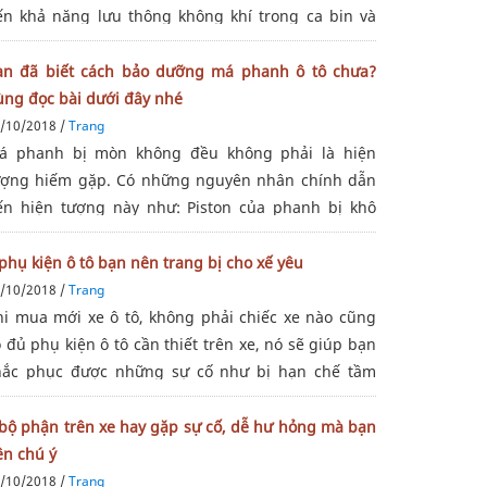
ến khả năng lưu thông không khí trong ca bin và
ác vi khuẩn gây ô nhiễm sẽ có cơ hội hoạt động
ạnh hơn khi xe vận hành. Triệu
ạn đã biết cách bảo dưỡng má phanh ô tô chưa?
ùng đọc bài dưới đây nhé
/10/2018 /
Trang
á phanh bị mòn không đều không phải là hiện
ượng hiếm gặp. Có những nguyên nhân chính dẫn
ến hiện tượng này như: Piston của phanh bị khô
ầu dẫn đến kẹt hoặc hoạt động không trơn tru. Việc
ày sẽ khiến các má phanh di chuyển không
phụ kiện ô tô bạn nên trang bị cho xế yêu
/10/2018 /
Trang
hi mua mới xe ô tô, không phải chiếc xe nào cũng
 đủ phụ kiện ô tô cần thiết trên xe, nó sẽ giúp bạn
hắc phục được những sự cố như bị hạn chế tầm
hìn, bình ắc quy hết điện hay việc thủng lốp xe...
ưới đây là những đồ dùng cần
 bộ phận trên xe hay gặp sự cố, dễ hư hỏng mà bạn
ên chú ý
/10/2018 /
Trang