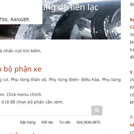
đ
c
m
B
C
30
M
t
 nhấn nút tìm kiếm.
đ
d
o bộ phận xe
n
9 
 cơ, Phụ tùng thân vỏ, Phụ tùng Điện- Điều hòa, Phụ tùng
29
K
om. Click menu chính
có
ô tô để chọn bộ phận cần xem.
k
n
D
7
n
27