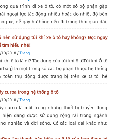
rong quá trình đi xe ô tô, có một số bộ phận gặp
hải ngoại lực tác động nhiều hoặc do nhiệt độ bên
ong xe, dễ gây hư hỏng nếu đi trong thời gian dài.
 vậy hãy chú ý để kiểm tra và thay thế ngay nhé!1.
iảm chấn trướcTrong quá
ó nên sử dụng túi khí xe ô tô hay không? Đọc ngay
 tìm hiểu nhé!
/10/2018 /
Trang
i khí ô tô là gì? Tác dụng của túi khí ô tôTúi khí Ô tô
Airbag) là một trong số các bộ phận thuộc hệ thống
n toàn thụ động được trang bị trên xe Ô tô. hệ
hống túi khí trên ô tô sẽ tự động được bơm đầy khí
i có va chạm đối với
y curoa trong hệ thống ô tô
/10/2018 /
Trang
ây curoa là một trong những thiết bị truyền động
à hiện đang được sử dụng rộng rãi trong ngành
ông nghiệp và đời sống. Có các loại đai khác như:
y đai thang, dây đai răng, dây đai phi tròn, dây đai
ản dẹt…Dây curoa là một phụ
hững âm thanh báo hiệu xe ô tô của bạn đang bị