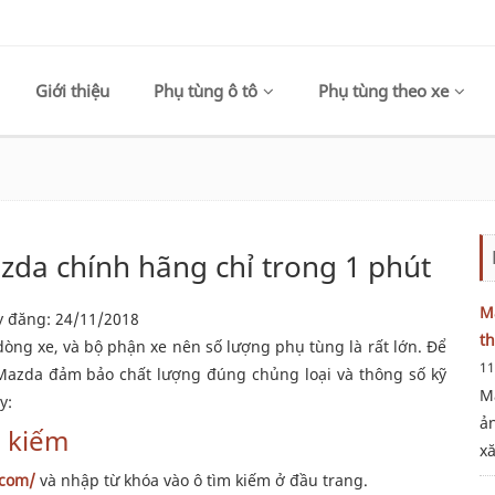
Giới thiệu
Phụ tùng ô tô
Phụ tùng theo xe
zda chính hãng chỉ trong 1 phút
Ma
đăng: 24/11/2018
th
ng xe, và bộ phận xe nên số lượng phụ tùng là rất lớn. Để
11
azda đảm bảo chất lượng đúng chủng loại và thông số kỹ
M
y:
ả
m kiếm
xă
.com/
và nhập từ khóa vào ô tìm kiếm ở đầu trang.