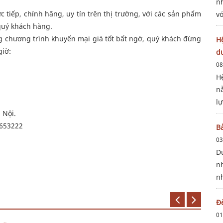
n
tiếp, chính hãng, uy tín trên thị trường, với các sản phẩm
v
 quý khách hàng.
n
 chương trình khuyến mại giá tốt bất ngờ, quý khách đừng
sa
H
giờ:
d
08
H
n
lự
à Nội.
t
96653222
x
B
03
D
n
n
k
n
Đ
01