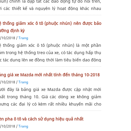
hún) chính là dập tắt các dao động tự do nói trên,
ới các thiết kế và nguyên lý hoạt động khác nhau
gười ta có thể chia thành các loại giảm xóc như
u:- Loại Giảm xóc 1 ống- Loại Giảm
ệ thống giảm xóc ô tô (phuộc nhún) nên được bảo
ưỡng định kỳ
/10/2018 /
Trang
ệ thống giảm xóc ô tô (phuộc nhún) là một phần
ằm trong hệ thống treo của xe, có tác dụng hấp thụ
c tác dụng lên xe đồng thời làm tiêu biến dao động
ự do của lực đàn hồi. Nguyên lý hoạt động của giảm
óc là thông qua chuyển
ảng giá xe Mazda mới nhất tính đến tháng 10-2018
/10/2018 /
Trang
ưới đây là bảng giá xe Mazda được cập nhật mới
hất trong tháng 10. Giá các dòng xe không giảm
hưng các đại lý có kèm rất nhiều khuyến mãi cho
hách hàng trong tháng. Cùng AHV tôi xem ngay
ào!Bảng giá xe Mazda cập nhật mới nhất
èn pha ô tô và cách sử dụng hiệu quả nhất
/10/2018 /
Trang