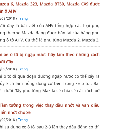
azda 6, Mazda 323, Mazda BT50, Mazda CX9 được
án ở AHV
/09/2018 /
Trang
ưới đây là bài viết của AHV tổng hợp các loại phụ
ùng theo xe Mazda đang được bán tại cửa hàng phụ
ùng ô tô AHV. Cụ thể là phụ tùng Mazda 2, Mazda 3,
azda CX5, Mazda 6, Mazda 323, Mazda BT50,
azda CX9. Phụ tùng Mazda
hi xe ô tô bị ngập nước hãy làm theo những cách
ưới đây
/09/2018 /
Trang
hi ô tô đi qua đoạn đường ngập nước có thể xảy ra
hủy kích làm hỏng động cơ bên trong xe ô tô . Bài
iết dưới đây phụ tùng Mazda sẽ chia sẻ các cách xử
ý khi bạn gặp tình huống này nhé!Nguyên nhân
iến xe bị chết máySau mỗi trận
 lầm tưởng trong việc thay dầu nhớt và van điều
hiển nhớt cho xe
/09/2018 /
Trang
i sử dụng xe ô tô, sau 2-3 lần thay dầu động cơ thì