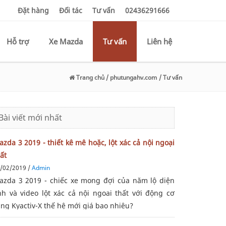
Đặt hàng
Đối tác
Tư vấn
02436291666
Hỗ trợ
Xe Mazda
Tư vấn
Liên hệ
Trang chủ
/ phutungahv.com
/ Tư vấn
Bài viết mới nhất
zda 3 2019 - thiết kê mê hoặc, lột xác cả nội ngoại
ất
/02/2019 /
Admin
azda 3 2019 - chiếc xe mong đợi của năm lộ diện
nh và video lột xác cả nội ngoai thất với động cơ
ng Kyactiv-X thế hệ mới giá bao nhiêu?