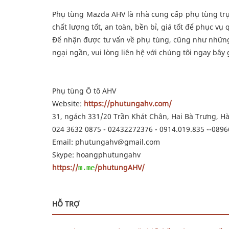
Phụ tùng Mazda AHV là nhà cung cấp phụ tùng trực 
chất lượng tốt, an toàn, bền bỉ, giá tốt để phục vụ
Để nhận được tư vấn về phụ tùng, cũng như những
ngại ngần, vui lòng liên hệ với chúng tôi ngay bây 
Phụ tùng Ô tô AHV
Website:
https://phutungahv.com/
31, ngách 331/20 Trần Khát Chân, Hai Bà Trưng, H
024 3632 0875 - 02432272376 - 0914.019.835 --08
Email: phutungahv@gmail.com
Skype: hoangphutungahv
https://
/phutungAHV/
m.me
HỖ TRỢ