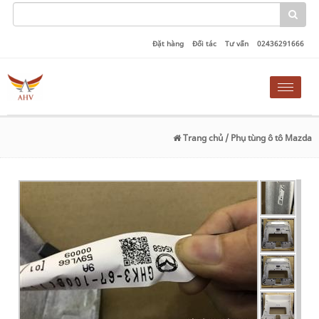
Đặt hàng
Đối tác
Tư vấn
02436291666
Toggle
naviga
Trang chủ
/ Phụ tùng ô tô Mazda