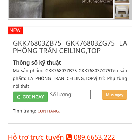
NEW
GKK76803ZB75 GKK76803ZG75 LA
PHÔNG TRẦN CEILING,TOP
Thông số kỹ thuật
Mã sản phẩm: GKK76803ZB75 GKK76803ZG75Tên sản
phẩm: LA PHÔNG TRẦN CEILING,TOPVị trí: Phụ tùng
nội thất
Số lượng:
Mua ngay
GỌI NGAY
Tình trạng:
CÒN HÀNG.
Hỗ trợ trực tuyến
089.6653.222